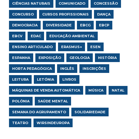
CIÊNCIAS NATURAIS
COMUNICADO
CONCESSÃO
CONCURSO
CURSOS PROFISSIONAIS
DANÇA
DEMOCRACIA
DIVERSIDADE
EBCG
EBCP
EBCV
EDAC
EDUCAÇÃO AMBIENTAL
ENSINO ARTICULADO
ERASMUS+
ESEN
ESPANHA
EXPOSIÇÃO
GEOLOGIA
HISTÓRIA
HORTA PEDAGÓGICA
INGLÊS
INSCRIÇÕES
LEITURA
LETÓNIA
LIVROS
MÁQUINAS DE VENDA AUTOMÁTICA
MÚSICA
NATAL
POLÓNIA
SAÚDE MENTAL
SEMANA DO AGRUPAMENTO
SOLIDARIEDADE
TEATRO
WIRSINDEUROPA