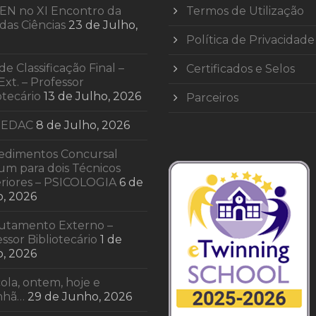
EN no XI Encontro da
Termos de Utilização
das Ciências
23 de Julho,
Política de Privacidade
 de Classificação Final –
Certificados e Selos
Ext. – Professor
otecário
13 de Julho, 2026
Parceiros
 EDAC
8 de Julho, 2026
edimentos Concursal
m para dois Técnicos
riores – PSICOLOGIA
6 de
o, 2026
utamento Externo –
ssor Bibliotecário
1 de
o, 2026
ola, ontem, hoje e
nhã…
29 de Junho, 2026