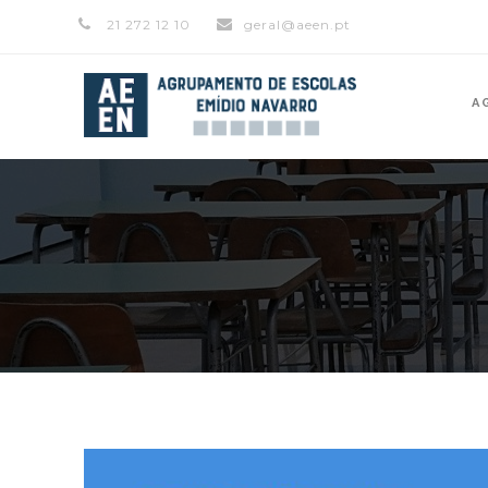
21 272 12 10
geral@aeen.pt
A