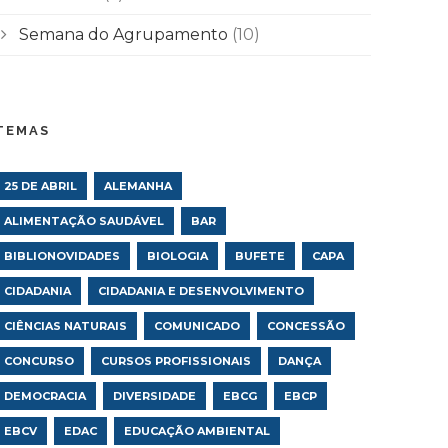
Semana do Agrupamento
(10)
TEMAS
25 DE ABRIL
ALEMANHA
ALIMENTAÇÃO SAUDÁVEL
BAR
BIBLIONOVIDADES
BIOLOGIA
BUFETE
CAPA
CIDADANIA
CIDADANIA E DESENVOLVIMENTO
CIÊNCIAS NATURAIS
COMUNICADO
CONCESSÃO
CONCURSO
CURSOS PROFISSIONAIS
DANÇA
DEMOCRACIA
DIVERSIDADE
EBCG
EBCP
EBCV
EDAC
EDUCAÇÃO AMBIENTAL