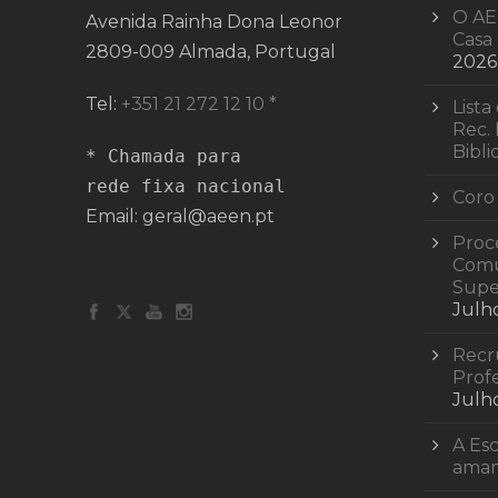
O AE
Avenida Rainha Dona Leonor
Casa 
2809-009 Almada, Portugal
2026
Tel:
+351 21 272 12 10 *
Lista
Rec. 
Bibli
* Chamada para 

rede fixa nacional
Coro
Email: geral@aeen.pt
Proc
Comu
Supe
Julh
Recr
Profe
Julh
A Esc
ama