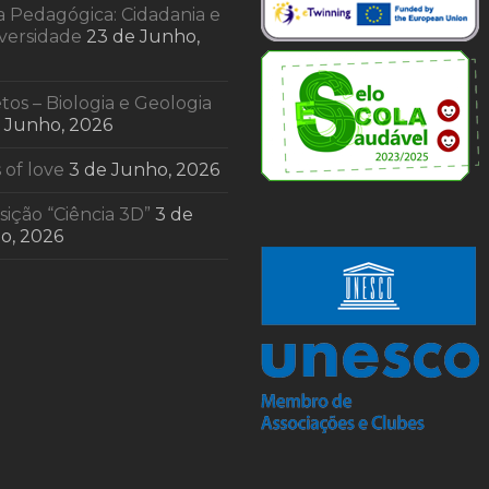
a Pedagógica: Cidadania e
iversidade
23 de Junho,
tos – Biologia e Geologia
e Junho, 2026
 of love
3 de Junho, 2026
ição “Ciência 3D”
3 de
o, 2026