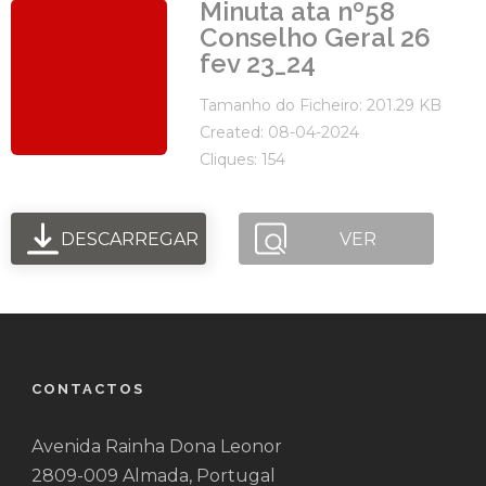
Minuta ata nº58
Conselho Geral 26
fev 23_24
Tamanho do Ficheiro: 201.29 KB
Created: 08-04-2024
Cliques: 154
DESCARREGAR
VER
CONTACTOS
Avenida Rainha Dona Leonor
2809-009 Almada, Portugal