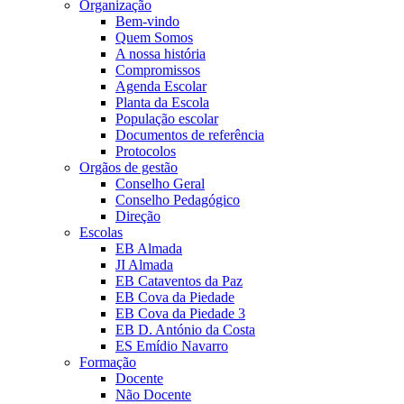
Organização
Bem-vindo
Quem Somos
A nossa história
Compromissos
Agenda Escolar
Planta da Escola
População escolar
Documentos de referência
Protocolos
Orgãos de gestão
Conselho Geral
Conselho Pedagógico
Direção
Escolas
EB Almada
JI Almada
EB Cataventos da Paz
EB Cova da Piedade
EB Cova da Piedade 3
EB D. António da Costa
ES Emídio Navarro
Formação
Docente
Não Docente