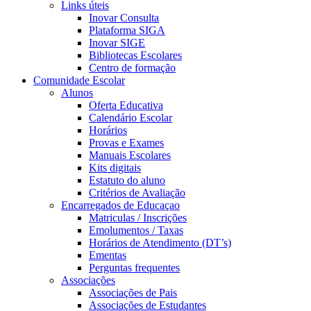
Links úteis
Inovar Consulta
Plataforma SIGA
Inovar SIGE
Bibliotecas Escolares
Centro de formação
Comunidade Escolar
Alunos
Oferta Educativa
Calendário Escolar
Horários
Provas e Exames
Manuais Escolares
Kits digitais
Estatuto do aluno
Critérios de Avaliação
Encarregados de Educaçao
Matriculas / Inscrições
Emolumentos / Taxas
Horários de Atendimento (DT’s)
Ementas
Perguntas frequentes
Associações
Associações de Pais
Associações de Estudantes