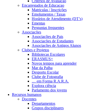
Critérios de Avaliação
Encarregados de Educaçao
Matriculas / Inscrições
Emolumentos / Taxas
Horários de Atendimento (DT’s)
Ementas
Perguntas frequentes
Associações
Associações de Pais
Associações de Estudantes
Associações de Antigos Alunos
Clubes e Projetos
Bibliotecas Escolares
ERASMUS+
Novos tempos para aprender
Mar da Palha
Desporto Escolar
Clube de Fotografia
… em Forma R.A.R.A.
Explora ciência
Parlamento dos jovens
Recursos humanos
Docentes
Departamentos
Grupos disciplinares