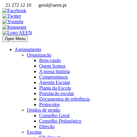
21 272 12 10
geral@aeen.pt
Open Menu
Agrupamento
Organização
Bem-vindo
Quem Somos
A nossa história
Compromissos
Agenda Escolar
Planta da Escola
População escolar
Documentos de referência
Protocolos
Orgãos de gestão
Conselho Geral
Conselho Pedagógico
Direção
Escolas