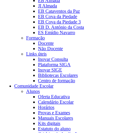
EB Almada
JI Almada
EB Cataventos da Paz
EB Cova da Piedade
EB Cova da Piedade 3
EB D. António da Costa
ES Emídio Navarro
Formação
Docente
Não Docente
Links úteis
Inovar Consulta
Plataforma SIGA
Inovar SIGE
Bibliotecas Escolares
Centro de formação
Comunidade Escolar
Alunos
Oferta Educativa
Calendário Escolar
Horários
Provas e Exames
Manuais Escolares
Kits digitais
Estatuto do aluno