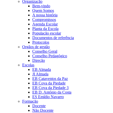
Organização
Bem-vindo
Quem Somos
A nossa história
Compromissos
Agenda Escolar
Planta da Escola
População escolar
Documentos de referência
Protocolos
Orgãos de gestão
Conselho Geral
Conselho Pedagógico
Direção
Escolas
EB Almada
JI Almada
EB Cataventos da Paz
EB Cova da Piedade
EB Cova da Piedade 3
EB D. António da Costa
ES Emídio Navarro
Formação
Docente
Não Docente