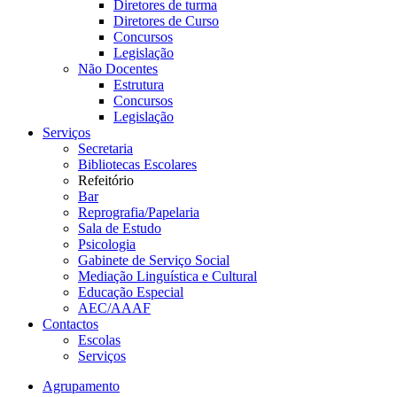
Diretores de turma
Diretores de Curso
Concursos
Legislação
Não Docentes
Estrutura
Concursos
Legislação
Serviços
Secretaria
Bibliotecas Escolares
Refeitório
Bar
Reprografia/Papelaria
Sala de Estudo
Psicologia
Gabinete de Serviço Social
Mediação Linguística e Cultural
Educação Especial
AEC/AAAF
Contactos
Escolas
Serviços
Agrupamento