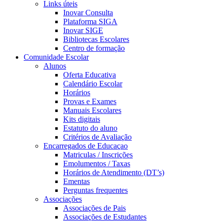
Links úteis
Inovar Consulta
Plataforma SIGA
Inovar SIGE
Bibliotecas Escolares
Centro de formação
Comunidade Escolar
Alunos
Oferta Educativa
Calendário Escolar
Horários
Provas e Exames
Manuais Escolares
Kits digitais
Estatuto do aluno
Critérios de Avaliação
Encarregados de Educaçao
Matriculas / Inscrições
Emolumentos / Taxas
Horários de Atendimento (DT’s)
Ementas
Perguntas frequentes
Associações
Associações de Pais
Associações de Estudantes