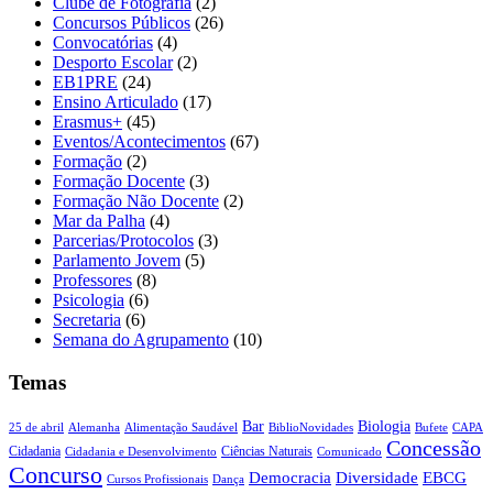
Clube de Fotografia
(2)
Concursos Públicos
(26)
Convocatórias
(4)
Desporto Escolar
(2)
EB1PRE
(24)
Ensino Articulado
(17)
Erasmus+
(45)
Eventos/Acontecimentos
(67)
Formação
(2)
Formação Docente
(3)
Formação Não Docente
(2)
Mar da Palha
(4)
Parcerias/Protocolos
(3)
Parlamento Jovem
(5)
Professores
(8)
Psicologia
(6)
Secretaria
(6)
Semana do Agrupamento
(10)
Temas
Biologia
Bar
25 de abril
Alemanha
Alimentação Saudável
CAPA
BiblioNovidades
Bufete
Concessão
Cidadania
Ciências Naturais
Cidadania e Desenvolvimento
Comunicado
Concurso
Democracia
Diversidade
EBCG
Cursos Profissionais
Dança