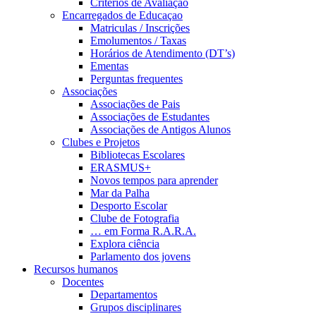
Critérios de Avaliação
Encarregados de Educaçao
Matriculas / Inscrições
Emolumentos / Taxas
Horários de Atendimento (DT’s)
Ementas
Perguntas frequentes
Associações
Associações de Pais
Associações de Estudantes
Associações de Antigos Alunos
Clubes e Projetos
Bibliotecas Escolares
ERASMUS+
Novos tempos para aprender
Mar da Palha
Desporto Escolar
Clube de Fotografia
… em Forma R.A.R.A.
Explora ciência
Parlamento dos jovens
Recursos humanos
Docentes
Departamentos
Grupos disciplinares