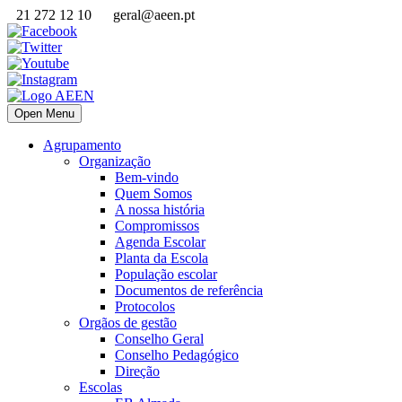
21 272 12 10
geral@aeen.pt
Open Menu
Agrupamento
Organização
Bem-vindo
Quem Somos
A nossa história
Compromissos
Agenda Escolar
Planta da Escola
População escolar
Documentos de referência
Protocolos
Orgãos de gestão
Conselho Geral
Conselho Pedagógico
Direção
Escolas