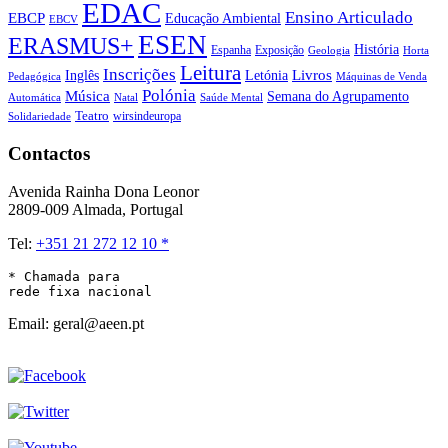
EDAC
Ensino Articulado
EBCP
Educação Ambiental
EBCV
ESEN
ERASMUS+
História
Espanha
Exposição
Geologia
Horta
Leitura
Inscrições
Livros
Inglês
Letónia
Pedagógica
Máquinas de Venda
Polónia
Música
Semana do Agrupamento
Natal
Automática
Saúde Mental
Teatro
wirsindeuropa
Solidariedade
Contactos
Avenida Rainha Dona Leonor
2809-009 Almada, Portugal
Tel:
+351 21 272 12 10 *
* Chamada para 

rede fixa nacional
Email: geral@aeen.pt