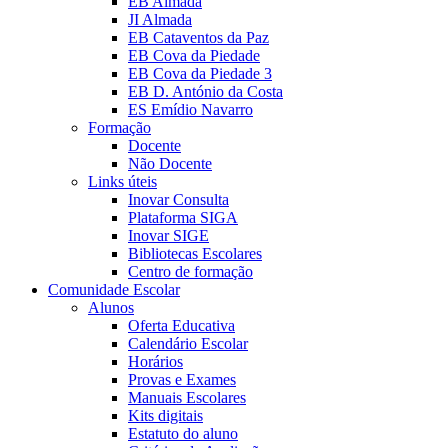
EB Almada
JI Almada
EB Cataventos da Paz
EB Cova da Piedade
EB Cova da Piedade 3
EB D. António da Costa
ES Emídio Navarro
Formação
Docente
Não Docente
Links úteis
Inovar Consulta
Plataforma SIGA
Inovar SIGE
Bibliotecas Escolares
Centro de formação
Comunidade Escolar
Alunos
Oferta Educativa
Calendário Escolar
Horários
Provas e Exames
Manuais Escolares
Kits digitais
Estatuto do aluno