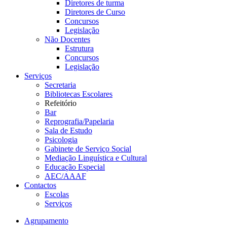
Diretores de turma
Diretores de Curso
Concursos
Legislação
Não Docentes
Estrutura
Concursos
Legislação
Serviços
Secretaria
Bibliotecas Escolares
Refeitório
Bar
Reprografia/Papelaria
Sala de Estudo
Psicologia
Gabinete de Serviço Social
Mediação Linguística e Cultural
Educação Especial
AEC/AAAF
Contactos
Escolas
Serviços
Agrupamento