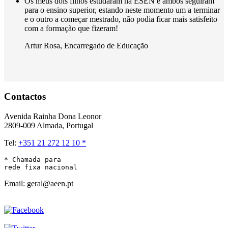
Os meus dois filhos estudaram na ESEN e ambos seguiram
para o ensino superior, estando neste momento um a terminar
e o outro a começar mestrado, não podia ficar mais satisfeito
com a formação que fizeram!
Artur Rosa
,
Encarregado de Educação
Contactos
Avenida Rainha Dona Leonor
2809-009 Almada, Portugal
Tel:
+351 21 272 12 10 *
* Chamada para 

rede fixa nacional
Email: geral@aeen.pt