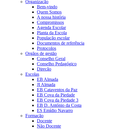
Organização
Bem-vindo
Quem Somos
A nossa história
Compromissos
Agenda Escolar
Planta da Escola
População escolar
Documentos de referência
Protocolos
Orgãos de gestão
Conselho Geral
Conselho Pedagógico
Direção
Escolas
EB Almada
JI Almada
EB Cataventos da Paz
EB Cova da Piedade
EB Cova da Piedade 3
EB D. António da Costa
ES Emídio Navarro
Formação
Docente
Não Docente