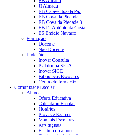
EB Almada
JI Almada
EB Cataventos da Paz
EB Cova da Piedade
EB Cova da Piedade 3
EB D. António da Costa
ES Emídio Navarro
Formação
Docente
Não Docente
Links úteis
Inovar Consulta
Plataforma SIGA
Inovar SIGE
Bibliotecas Escolares
Centro de formação
Comunidade Escolar
Alunos
Oferta Educativa
Calendário Escolar
Horários
Provas e Exames
Manuais Escolares
Kits digitais
Estatuto do aluno