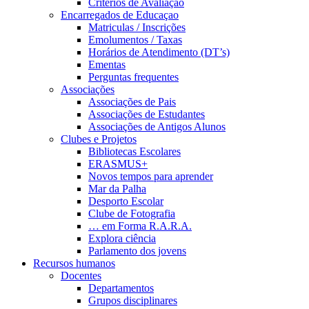
Critérios de Avaliação
Encarregados de Educaçao
Matriculas / Inscrições
Emolumentos / Taxas
Horários de Atendimento (DT’s)
Ementas
Perguntas frequentes
Associações
Associações de Pais
Associações de Estudantes
Associações de Antigos Alunos
Clubes e Projetos
Bibliotecas Escolares
ERASMUS+
Novos tempos para aprender
Mar da Palha
Desporto Escolar
Clube de Fotografia
… em Forma R.A.R.A.
Explora ciência
Parlamento dos jovens
Recursos humanos
Docentes
Departamentos
Grupos disciplinares