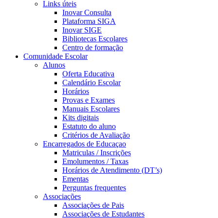
Links úteis
Inovar Consulta
Plataforma SIGA
Inovar SIGE
Bibliotecas Escolares
Centro de formação
Comunidade Escolar
Alunos
Oferta Educativa
Calendário Escolar
Horários
Provas e Exames
Manuais Escolares
Kits digitais
Estatuto do aluno
Critérios de Avaliação
Encarregados de Educaçao
Matriculas / Inscrições
Emolumentos / Taxas
Horários de Atendimento (DT’s)
Ementas
Perguntas frequentes
Associações
Associações de Pais
Associações de Estudantes