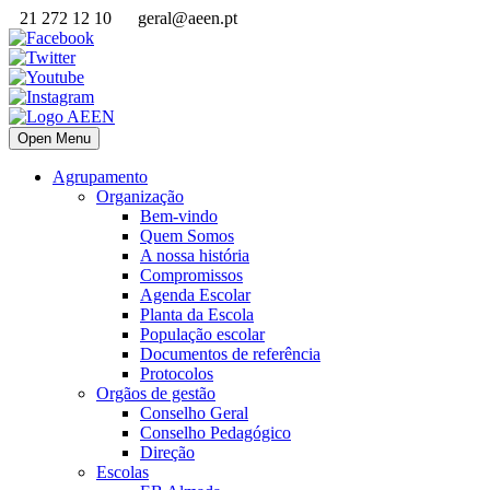
21 272 12 10
geral@aeen.pt
Open Menu
Agrupamento
Organização
Bem-vindo
Quem Somos
A nossa história
Compromissos
Agenda Escolar
Planta da Escola
População escolar
Documentos de referência
Protocolos
Orgãos de gestão
Conselho Geral
Conselho Pedagógico
Direção
Escolas