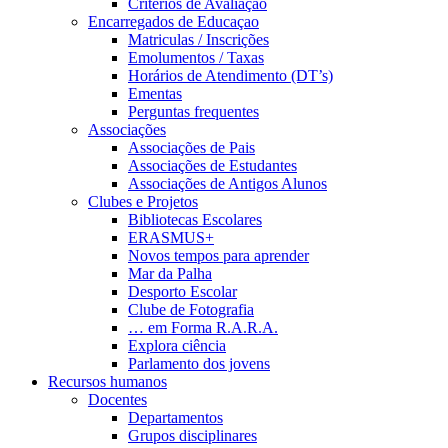
Critérios de Avaliação
Encarregados de Educaçao
Matriculas / Inscrições
Emolumentos / Taxas
Horários de Atendimento (DT’s)
Ementas
Perguntas frequentes
Associações
Associações de Pais
Associações de Estudantes
Associações de Antigos Alunos
Clubes e Projetos
Bibliotecas Escolares
ERASMUS+
Novos tempos para aprender
Mar da Palha
Desporto Escolar
Clube de Fotografia
… em Forma R.A.R.A.
Explora ciência
Parlamento dos jovens
Recursos humanos
Docentes
Departamentos
Grupos disciplinares