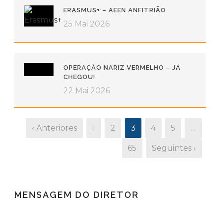
ERASMUS+ – AEEN ANFITRIÃO
25 Mai 2026
OPERAÇÃO NARIZ VERMELHO – JÁ
CHEGOU!
22 Mai 2026
‹ Anteriores
1
2
3
4
5
…
65
Seguintes ›
MENSAGEM DO DIRETOR