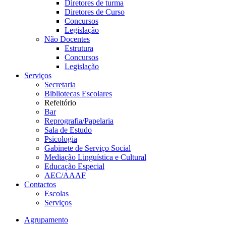
Diretores de turma
Diretores de Curso
Concursos
Legislação
Não Docentes
Estrutura
Concursos
Legislação
Serviços
Secretaria
Bibliotecas Escolares
Refeitório
Bar
Reprografia/Papelaria
Sala de Estudo
Psicologia
Gabinete de Serviço Social
Mediação Linguística e Cultural
Educação Especial
AEC/AAAF
Contactos
Escolas
Serviços
Agrupamento