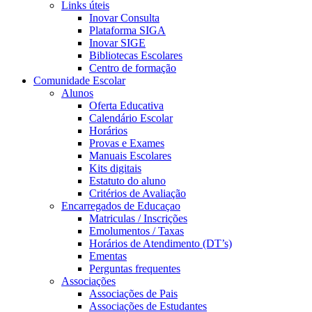
Links úteis
Inovar Consulta
Plataforma SIGA
Inovar SIGE
Bibliotecas Escolares
Centro de formação
Comunidade Escolar
Alunos
Oferta Educativa
Calendário Escolar
Horários
Provas e Exames
Manuais Escolares
Kits digitais
Estatuto do aluno
Critérios de Avaliação
Encarregados de Educaçao
Matriculas / Inscrições
Emolumentos / Taxas
Horários de Atendimento (DT’s)
Ementas
Perguntas frequentes
Associações
Associações de Pais
Associações de Estudantes