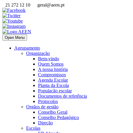
21 272 12 10
geral@aeen.pt
Open Menu
Agrupamento
Organização
Bem-vindo
Quem Somos
A nossa história
Compromissos
Agenda Escolar
Planta da Escola
População escolar
Documentos de referência
Protocolos
Orgãos de gestão
Conselho Geral
Conselho Pedagógico
Direção
Escolas