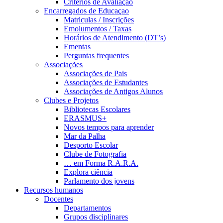
Critérios de Avaliação
Encarregados de Educaçao
Matriculas / Inscrições
Emolumentos / Taxas
Horários de Atendimento (DT’s)
Ementas
Perguntas frequentes
Associações
Associações de Pais
Associações de Estudantes
Associações de Antigos Alunos
Clubes e Projetos
Bibliotecas Escolares
ERASMUS+
Novos tempos para aprender
Mar da Palha
Desporto Escolar
Clube de Fotografia
… em Forma R.A.R.A.
Explora ciência
Parlamento dos jovens
Recursos humanos
Docentes
Departamentos
Grupos disciplinares