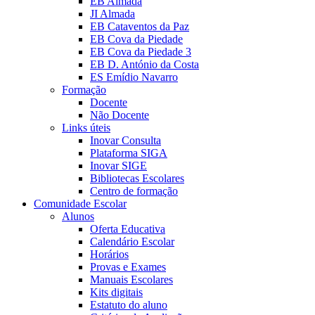
EB Almada
JI Almada
EB Cataventos da Paz
EB Cova da Piedade
EB Cova da Piedade 3
EB D. António da Costa
ES Emídio Navarro
Formação
Docente
Não Docente
Links úteis
Inovar Consulta
Plataforma SIGA
Inovar SIGE
Bibliotecas Escolares
Centro de formação
Comunidade Escolar
Alunos
Oferta Educativa
Calendário Escolar
Horários
Provas e Exames
Manuais Escolares
Kits digitais
Estatuto do aluno