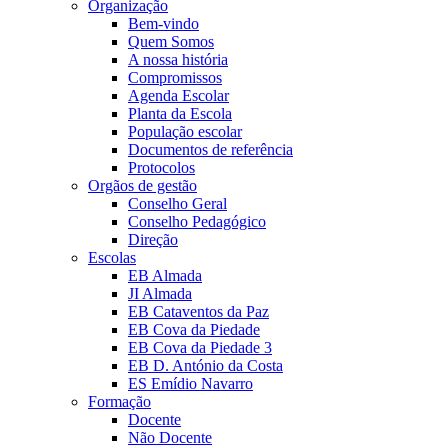
Organização
Bem-vindo
Quem Somos
A nossa história
Compromissos
Agenda Escolar
Planta da Escola
População escolar
Documentos de referência
Protocolos
Orgãos de gestão
Conselho Geral
Conselho Pedagógico
Direção
Escolas
EB Almada
JI Almada
EB Cataventos da Paz
EB Cova da Piedade
EB Cova da Piedade 3
EB D. António da Costa
ES Emídio Navarro
Formação
Docente
Não Docente