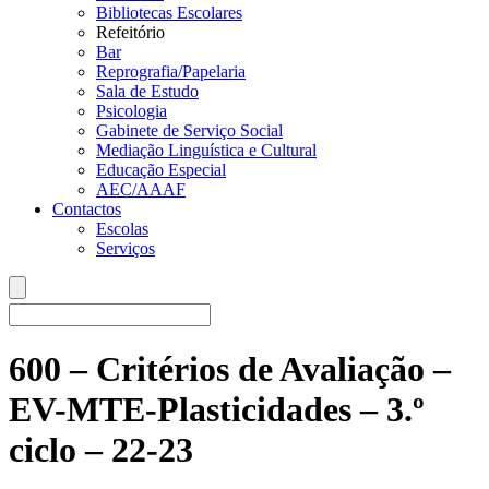
Bibliotecas Escolares
Refeitório
Bar
Reprografia/Papelaria
Sala de Estudo
Psicologia
Gabinete de Serviço Social
Mediação Linguística e Cultural
Educação Especial
AEC/AAAF
Contactos
Escolas
Serviços
600 – Critérios de Avaliação –
EV-MTE-Plasticidades – 3.º
ciclo – 22-23