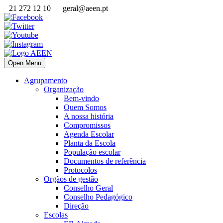
21 272 12 10
geral@aeen.pt
Open Menu
Agrupamento
Organização
Bem-vindo
Quem Somos
A nossa história
Compromissos
Agenda Escolar
Planta da Escola
População escolar
Documentos de referência
Protocolos
Orgãos de gestão
Conselho Geral
Conselho Pedagógico
Direção
Escolas