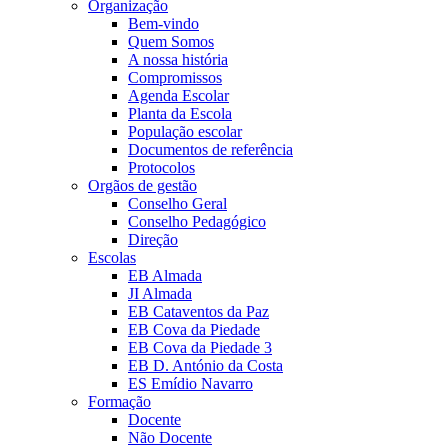
Organização
Bem-vindo
Quem Somos
A nossa história
Compromissos
Agenda Escolar
Planta da Escola
População escolar
Documentos de referência
Protocolos
Orgãos de gestão
Conselho Geral
Conselho Pedagógico
Direção
Escolas
EB Almada
JI Almada
EB Cataventos da Paz
EB Cova da Piedade
EB Cova da Piedade 3
EB D. António da Costa
ES Emídio Navarro
Formação
Docente
Não Docente