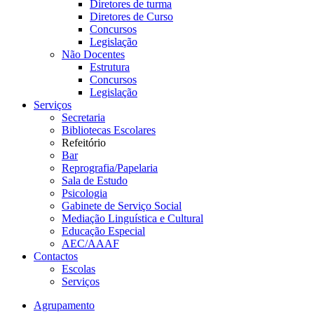
Diretores de turma
Diretores de Curso
Concursos
Legislação
Não Docentes
Estrutura
Concursos
Legislação
Serviços
Secretaria
Bibliotecas Escolares
Refeitório
Bar
Reprografia/Papelaria
Sala de Estudo
Psicologia
Gabinete de Serviço Social
Mediação Linguística e Cultural
Educação Especial
AEC/AAAF
Contactos
Escolas
Serviços
Agrupamento