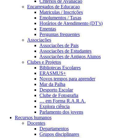
Critérios de Avaliação
Encarregados de Educaçao
Matriculas / Inscrições
Emolumentos / Taxas
Horários de Atendimento (DT’s)
Ementas
Perguntas frequentes
Associações
Associações de Pais
Associações de Estudantes
Associações de Antigos Alunos
Clubes e Projetos
Bibliotecas Escolares
ERASMUS+
Novos tempos para aprender
Mar da Palha
Desporto Escolar
Clube de Fotografia
… em Forma R.A.R.A.
Explora ciência
Parlamento dos jovens
Recursos humanos
Docentes
Departamentos
Grupos disciplinares