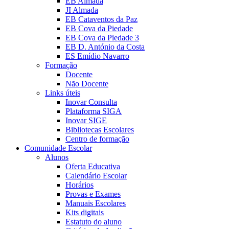
EB Almada
JI Almada
EB Cataventos da Paz
EB Cova da Piedade
EB Cova da Piedade 3
EB D. António da Costa
ES Emídio Navarro
Formação
Docente
Não Docente
Links úteis
Inovar Consulta
Plataforma SIGA
Inovar SIGE
Bibliotecas Escolares
Centro de formação
Comunidade Escolar
Alunos
Oferta Educativa
Calendário Escolar
Horários
Provas e Exames
Manuais Escolares
Kits digitais
Estatuto do aluno