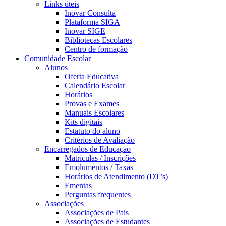
Links úteis
Inovar Consulta
Plataforma SIGA
Inovar SIGE
Bibliotecas Escolares
Centro de formação
Comunidade Escolar
Alunos
Oferta Educativa
Calendário Escolar
Horários
Provas e Exames
Manuais Escolares
Kits digitais
Estatuto do aluno
Critérios de Avaliação
Encarregados de Educaçao
Matriculas / Inscrições
Emolumentos / Taxas
Horários de Atendimento (DT’s)
Ementas
Perguntas frequentes
Associações
Associações de Pais
Associações de Estudantes