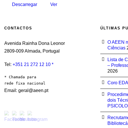
Descarregar
Ver
CONTACTOS
ÚLTIMAS P
O AEEN no
Avenida Rainha Dona Leonor
Ciências
2809-009 Almada, Portugal
Lista de C
Tel:
+351 21 272 12 10 *
– Professo
2026
* Chamada para 

Coro ED
rede fixa nacional
Email: geral@aeen.pt
Procedim
dois Técn
PSICOLO
Recrutame
Bibliotecá