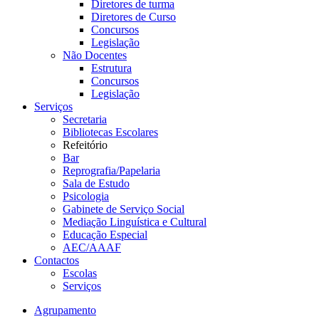
Diretores de turma
Diretores de Curso
Concursos
Legislação
Não Docentes
Estrutura
Concursos
Legislação
Serviços
Secretaria
Bibliotecas Escolares
Refeitório
Bar
Reprografia/Papelaria
Sala de Estudo
Psicologia
Gabinete de Serviço Social
Mediação Linguística e Cultural
Educação Especial
AEC/AAAF
Contactos
Escolas
Serviços
Agrupamento