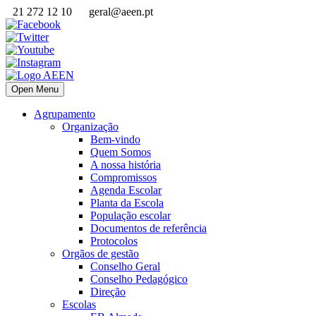
21 272 12 10
geral@aeen.pt
Open Menu
Agrupamento
Organização
Bem-vindo
Quem Somos
A nossa história
Compromissos
Agenda Escolar
Planta da Escola
População escolar
Documentos de referência
Protocolos
Orgãos de gestão
Conselho Geral
Conselho Pedagógico
Direção
Escolas