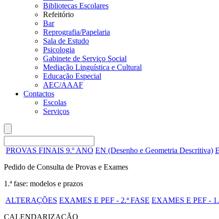
Bibliotecas Escolares
Refeitório
Bar
Reprografia/Papelaria
Sala de Estudo
Psicologia
Gabinete de Serviço Social
Mediação Linguística e Cultural
Educação Especial
AEC/AAAF
Contactos
Escolas
Serviços
PROVAS FINAIS 9.º ANO
EN (Desenho e Geometria Descritiva)
E
Pedido de Consulta de Provas e Exames
1.ª fase: modelos e prazos
ALTERAÇÕES
EXAMES E PEF - 2.ª FASE
EXAMES E PEF - 1.
CALENDARIZAÇÃO