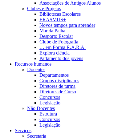
Associações de Antigos Alunos
Clubes e Projetos
Bibliotecas Escolares
ERASMUS+
Novos tempos para aprender
Mar da Palha
Desporto Escolar
Clube de Fotografia
… em Forma R.A.R.A.
Explora ciência
Parlamento dos jovens
Recursos humanos
Docentes
Departamentos
Grupos disciplinares
Diretores de turma
Diretores de Curso
Concursos
Legislação
Não Docentes
Estrutura
Concursos
Legislação
Serviços
Secretaria