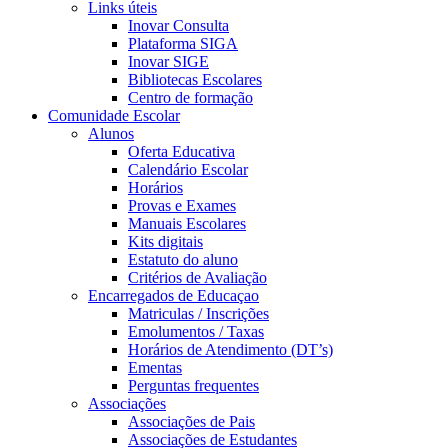
Links úteis
Inovar Consulta
Plataforma SIGA
Inovar SIGE
Bibliotecas Escolares
Centro de formação
Comunidade Escolar
Alunos
Oferta Educativa
Calendário Escolar
Horários
Provas e Exames
Manuais Escolares
Kits digitais
Estatuto do aluno
Critérios de Avaliação
Encarregados de Educaçao
Matriculas / Inscrições
Emolumentos / Taxas
Horários de Atendimento (DT’s)
Ementas
Perguntas frequentes
Associações
Associações de Pais
Associações de Estudantes