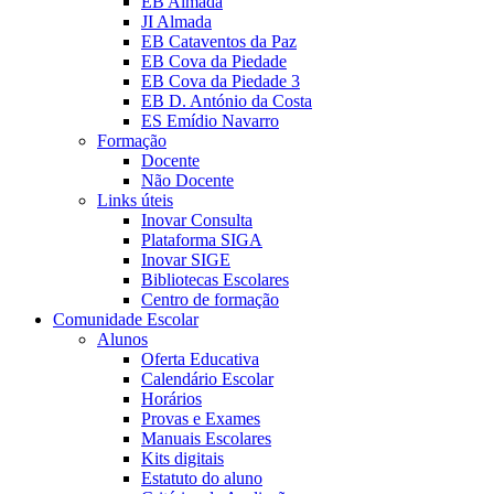
EB Almada
JI Almada
EB Cataventos da Paz
EB Cova da Piedade
EB Cova da Piedade 3
EB D. António da Costa
ES Emídio Navarro
Formação
Docente
Não Docente
Links úteis
Inovar Consulta
Plataforma SIGA
Inovar SIGE
Bibliotecas Escolares
Centro de formação
Comunidade Escolar
Alunos
Oferta Educativa
Calendário Escolar
Horários
Provas e Exames
Manuais Escolares
Kits digitais
Estatuto do aluno