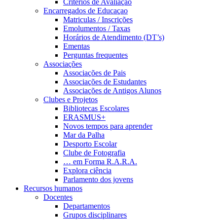
Critérios de Avaliação
Encarregados de Educaçao
Matriculas / Inscrições
Emolumentos / Taxas
Horários de Atendimento (DT’s)
Ementas
Perguntas frequentes
Associações
Associações de Pais
Associações de Estudantes
Associações de Antigos Alunos
Clubes e Projetos
Bibliotecas Escolares
ERASMUS+
Novos tempos para aprender
Mar da Palha
Desporto Escolar
Clube de Fotografia
… em Forma R.A.R.A.
Explora ciência
Parlamento dos jovens
Recursos humanos
Docentes
Departamentos
Grupos disciplinares