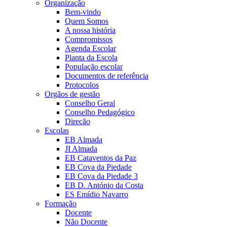
Organização
Bem-vindo
Quem Somos
A nossa história
Compromissos
Agenda Escolar
Planta da Escola
População escolar
Documentos de referência
Protocolos
Orgãos de gestão
Conselho Geral
Conselho Pedagógico
Direção
Escolas
EB Almada
JI Almada
EB Cataventos da Paz
EB Cova da Piedade
EB Cova da Piedade 3
EB D. António da Costa
ES Emídio Navarro
Formação
Docente
Não Docente