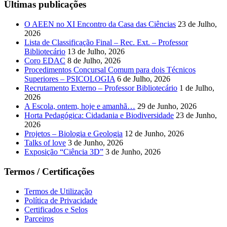
Últimas publicações
O AEEN no XI Encontro da Casa das Ciências
23 de Julho,
2026
Lista de Classificação Final – Rec. Ext. – Professor
Bibliotecário
13 de Julho, 2026
Coro EDAC
8 de Julho, 2026
Procedimentos Concursal Comum para dois Técnicos
Superiores – PSICOLOGIA
6 de Julho, 2026
Recrutamento Externo – Professor Bibliotecário
1 de Julho,
2026
A Escola, ontem, hoje e amanhã…
29 de Junho, 2026
Horta Pedagógica: Cidadania e Biodiversidade
23 de Junho,
2026
Projetos – Biologia e Geologia
12 de Junho, 2026
Talks of love
3 de Junho, 2026
Exposição “Ciência 3D”
3 de Junho, 2026
Termos / Certificações
Termos de Utilização
Política de Privacidade
Certificados e Selos
Parceiros