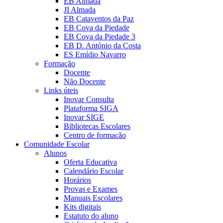
EB Almada
JI Almada
EB Cataventos da Paz
EB Cova da Piedade
EB Cova da Piedade 3
EB D. António da Costa
ES Emídio Navarro
Formação
Docente
Não Docente
Links úteis
Inovar Consulta
Plataforma SIGA
Inovar SIGE
Bibliotecas Escolares
Centro de formação
Comunidade Escolar
Alunos
Oferta Educativa
Calendário Escolar
Horários
Provas e Exames
Manuais Escolares
Kits digitais
Estatuto do aluno