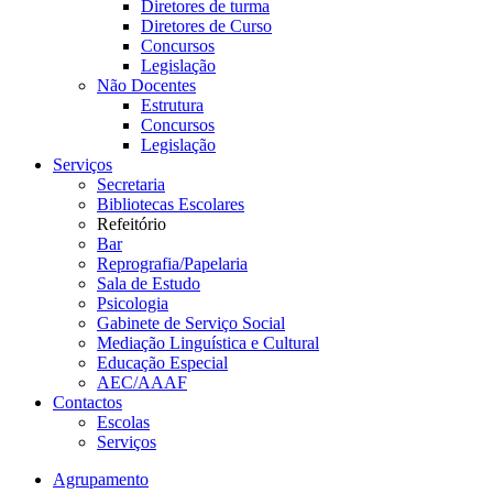
Diretores de turma
Diretores de Curso
Concursos
Legislação
Não Docentes
Estrutura
Concursos
Legislação
Serviços
Secretaria
Bibliotecas Escolares
Refeitório
Bar
Reprografia/Papelaria
Sala de Estudo
Psicologia
Gabinete de Serviço Social
Mediação Linguística e Cultural
Educação Especial
AEC/AAAF
Contactos
Escolas
Serviços
Agrupamento