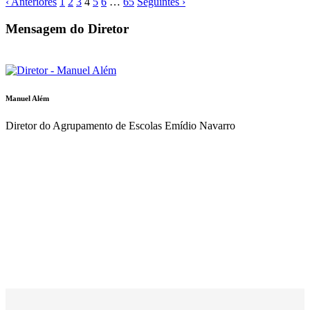
‹ Anteriores
1
2
3
4
5
6
…
65
Seguintes ›
Mensagem do Diretor
Manuel Além
Diretor do Agrupamento de Escolas Emídio Navarro