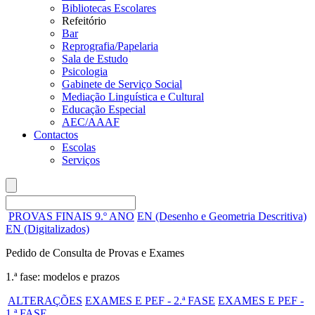
Bibliotecas Escolares
Refeitório
Bar
Reprografia/Papelaria
Sala de Estudo
Psicologia
Gabinete de Serviço Social
Mediação Linguística e Cultural
Educação Especial
AEC/AAAF
Contactos
Escolas
Serviços
PROVAS FINAIS 9.º ANO
EN (Desenho e Geometria Descritiva)
EN (Digitalizados)
Pedido de Consulta de Provas e Exames
1.ª fase: modelos e prazos
ALTERAÇÕES
EXAMES E PEF - 2.ª FASE
EXAMES E PEF -
1.ª FASE