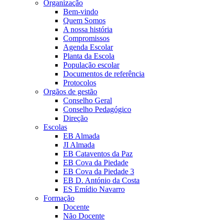
Organização
Bem-vindo
Quem Somos
A nossa história
Compromissos
Agenda Escolar
Planta da Escola
População escolar
Documentos de referência
Protocolos
Orgãos de gestão
Conselho Geral
Conselho Pedagógico
Direção
Escolas
EB Almada
JI Almada
EB Cataventos da Paz
EB Cova da Piedade
EB Cova da Piedade 3
EB D. António da Costa
ES Emídio Navarro
Formação
Docente
Não Docente