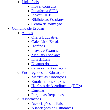
Links úteis
Inovar Consulta
Plataforma SIGA
Inovar SIGE
Bibliotecas Escolares
Centro de formação
Comunidade Escolar
Alunos
Oferta Educativa
Calendário Escolar
Horários
Provas e Exames
Manuais Escolares
Kits digitais
Estatuto do aluno
Critérios de Avaliação
Encarregados de Educaçao
Matriculas / Inscrições
Emolumentos / Taxas
Horários de Atendimento (DT’s)
Ementas
Perguntas frequentes
Associações
Associações de Pais
Associações de Estudantes