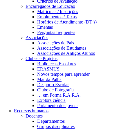
Critérios de Avaliação
Encarregados de Educaçao
Matriculas / Inscrições
Emolumentos / Taxas
Horários de Atendimento (DT’s)
Ementas
Perguntas frequentes
Associações
Associações de Pais
Associações de Estudantes
Associações de Antigos Alunos
Clubes e Projetos
Bibliotecas Escolares
ERASMUS+
Novos tempos para aprender
Mar da Palha
Desporto Escolar
Clube de Fotografia
… em Forma R.A.R.A.
Explora ciência
Parlamento dos jovens
Recursos humanos
Docentes
Departamentos
Grupos disciplinares