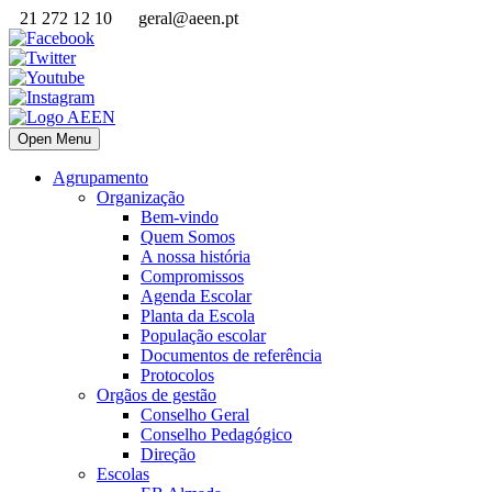
21 272 12 10
geral@aeen.pt
Open Menu
Agrupamento
Organização
Bem-vindo
Quem Somos
A nossa história
Compromissos
Agenda Escolar
Planta da Escola
População escolar
Documentos de referência
Protocolos
Orgãos de gestão
Conselho Geral
Conselho Pedagógico
Direção
Escolas