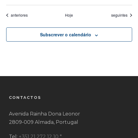
Eventos
Eventos
anteriores
Hoje
seguintes
Subscrever o calendário
CONTACTOS
Avenida Rainha Dona Leonor
2809-009 Almada, Portugal
Tel:
+351 21 272 12 10 *