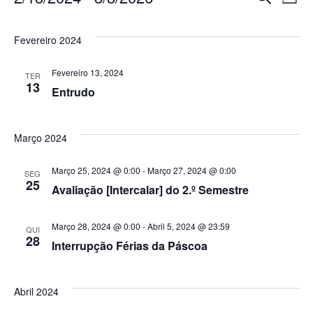
Eventos
N
Nav
Lista
Selecione
d
a
Fevereiro 2024
de
data.
vi
Fevereiro 13, 2024
TER
pesq
13
Entrudo
d
e
Ev
Março 2024
visu
Março 25, 2024 @ 0:00
-
Março 27, 2024 @ 0:00
SEG
25
Avaliação [Intercalar] do 2.º Semestre
de
Março 28, 2024 @ 0:00
-
Abril 5, 2024 @ 23:59
QUI
28
Interrupção Férias da Páscoa
Eve
Abril 2024