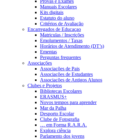
Provas e Exames
Manuais Escolares
Kits digitais
Estatuto do aluno
Critérios de Avaliação
Encarregados de Educaçao
Matriculas / Inscrições
Emolumentos / Taxas
Horários de Atendimento (DT’s)
Ementas
Perguntas frequentes
Associações
Associações de Pais
Associações de Estudantes
Associações de Antigos Alunos
Clubes e Projetos
Bibliotecas Escolares
ERASMUS+
Novos tempos para aprender
Mar da Palha
Desporto Escolar
Clube de Fotografia
… em Forma R.A.R.A.
Explora ciência
Parlamento dos jovens