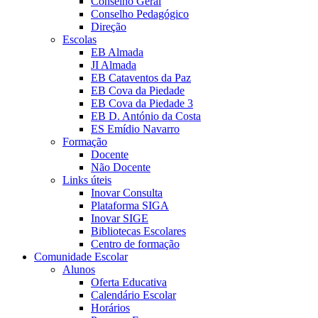
Conselho Geral
Conselho Pedagógico
Direção
Escolas
EB Almada
JI Almada
EB Cataventos da Paz
EB Cova da Piedade
EB Cova da Piedade 3
EB D. António da Costa
ES Emídio Navarro
Formação
Docente
Não Docente
Links úteis
Inovar Consulta
Plataforma SIGA
Inovar SIGE
Bibliotecas Escolares
Centro de formação
Comunidade Escolar
Alunos
Oferta Educativa
Calendário Escolar
Horários