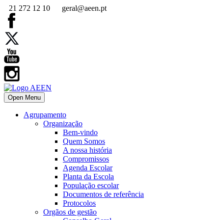
21 272 12 10
geral@aeen.pt
Open Menu
Agrupamento
Organização
Bem-vindo
Quem Somos
A nossa história
Compromissos
Agenda Escolar
Planta da Escola
População escolar
Documentos de referência
Protocolos
Orgãos de gestão