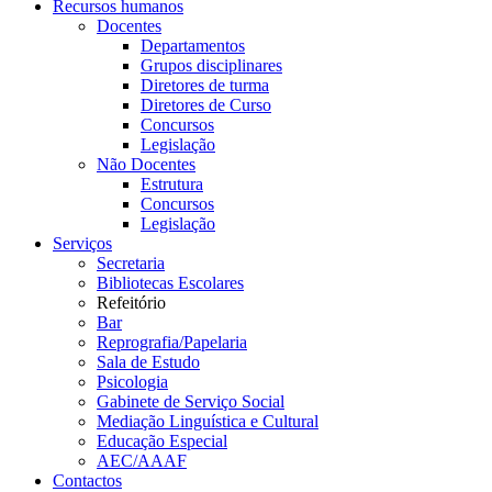
Recursos humanos
Docentes
Departamentos
Grupos disciplinares
Diretores de turma
Diretores de Curso
Concursos
Legislação
Não Docentes
Estrutura
Concursos
Legislação
Serviços
Secretaria
Bibliotecas Escolares
Refeitório
Bar
Reprografia/Papelaria
Sala de Estudo
Psicologia
Gabinete de Serviço Social
Mediação Linguística e Cultural
Educação Especial
AEC/AAAF
Contactos