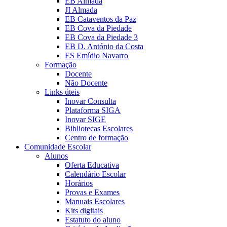
EB Almada
JI Almada
EB Cataventos da Paz
EB Cova da Piedade
EB Cova da Piedade 3
EB D. António da Costa
ES Emídio Navarro
Formação
Docente
Não Docente
Links úteis
Inovar Consulta
Plataforma SIGA
Inovar SIGE
Bibliotecas Escolares
Centro de formação
Comunidade Escolar
Alunos
Oferta Educativa
Calendário Escolar
Horários
Provas e Exames
Manuais Escolares
Kits digitais
Estatuto do aluno