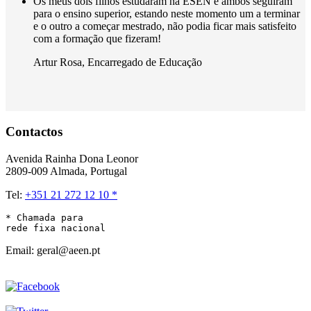
Os meus dois filhos estudaram na ESEN e ambos seguiram
para o ensino superior, estando neste momento um a terminar
e o outro a começar mestrado, não podia ficar mais satisfeito
com a formação que fizeram!
Artur Rosa
,
Encarregado de Educação
Contactos
Avenida Rainha Dona Leonor
2809-009 Almada, Portugal
Tel:
+351 21 272 12 10 *
* Chamada para 

rede fixa nacional
Email: geral@aeen.pt