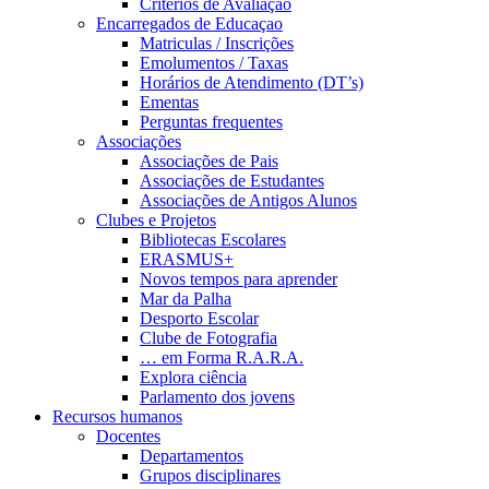
Critérios de Avaliação
Encarregados de Educaçao
Matriculas / Inscrições
Emolumentos / Taxas
Horários de Atendimento (DT’s)
Ementas
Perguntas frequentes
Associações
Associações de Pais
Associações de Estudantes
Associações de Antigos Alunos
Clubes e Projetos
Bibliotecas Escolares
ERASMUS+
Novos tempos para aprender
Mar da Palha
Desporto Escolar
Clube de Fotografia
… em Forma R.A.R.A.
Explora ciência
Parlamento dos jovens
Recursos humanos
Docentes
Departamentos
Grupos disciplinares