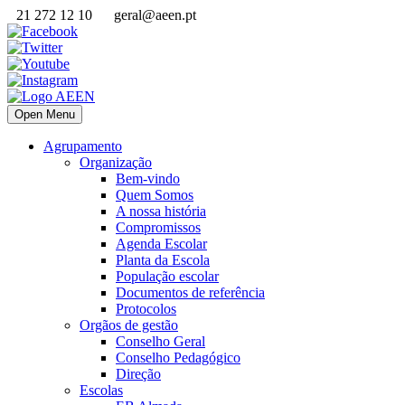
21 272 12 10
geral@aeen.pt
Open Menu
Agrupamento
Organização
Bem-vindo
Quem Somos
A nossa história
Compromissos
Agenda Escolar
Planta da Escola
População escolar
Documentos de referência
Protocolos
Orgãos de gestão
Conselho Geral
Conselho Pedagógico
Direção
Escolas