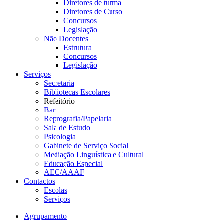
Diretores de turma
Diretores de Curso
Concursos
Legislação
Não Docentes
Estrutura
Concursos
Legislação
Serviços
Secretaria
Bibliotecas Escolares
Refeitório
Bar
Reprografia/Papelaria
Sala de Estudo
Psicologia
Gabinete de Serviço Social
Mediação Linguística e Cultural
Educação Especial
AEC/AAAF
Contactos
Escolas
Serviços
Agrupamento