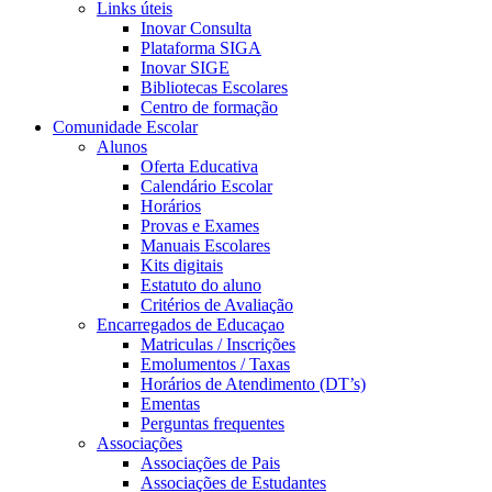
Links úteis
Inovar Consulta
Plataforma SIGA
Inovar SIGE
Bibliotecas Escolares
Centro de formação
Comunidade Escolar
Alunos
Oferta Educativa
Calendário Escolar
Horários
Provas e Exames
Manuais Escolares
Kits digitais
Estatuto do aluno
Critérios de Avaliação
Encarregados de Educaçao
Matriculas / Inscrições
Emolumentos / Taxas
Horários de Atendimento (DT’s)
Ementas
Perguntas frequentes
Associações
Associações de Pais
Associações de Estudantes