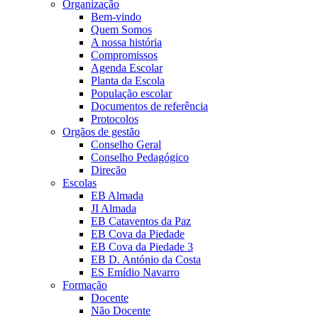
Organização
Bem-vindo
Quem Somos
A nossa história
Compromissos
Agenda Escolar
Planta da Escola
População escolar
Documentos de referência
Protocolos
Orgãos de gestão
Conselho Geral
Conselho Pedagógico
Direção
Escolas
EB Almada
JI Almada
EB Cataventos da Paz
EB Cova da Piedade
EB Cova da Piedade 3
EB D. António da Costa
ES Emídio Navarro
Formação
Docente
Não Docente