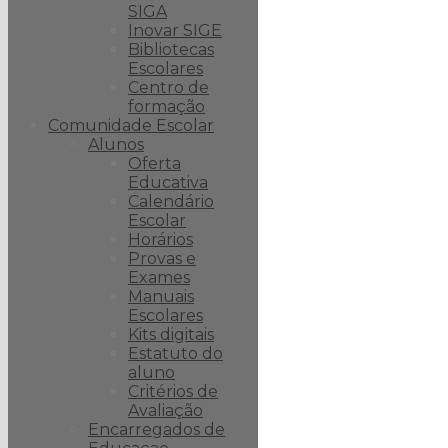
SIGA
Inovar SIGE
Bibliotecas
Escolares
Centro de
formação
Comunidade Escolar
Alunos
Oferta
Educativa
Calendário
Escolar
Horários
Provas e
Exames
Manuais
Escolares
Kits digitais
Estatuto do
aluno
Critérios de
Avaliação
Encarregados de