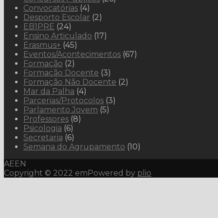
Convocatórias
(4)
Desporto Escolar
(2)
EB1PRE
(24)
Ensino Articulado
(17)
Erasmus+
(45)
Eventos/Acontecimentos
(67)
Formação
(2)
Formação Docente
(3)
Formação Não Docente
(2)
Mar da Palha
(4)
Parcerias/Protocolos
(3)
Parlamento Jovem
(5)
Professores
(8)
Psicologia
(6)
Secretaria
(6)
Semana do Agrupamento
(10)
AEEN
Copyright © 2022 emPowered by
plio