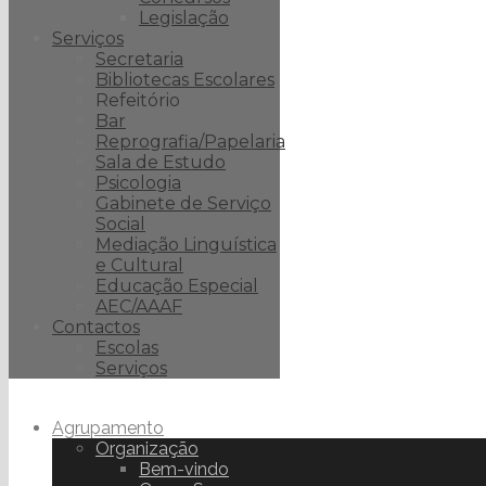
Legislação
Serviços
Secretaria
Bibliotecas Escolares
Refeitório
Bar
Reprografia/Papelaria
Sala de Estudo
Psicologia
Gabinete de Serviço
Social
Mediação Linguística
e Cultural
Educação Especial
AEC/AAAF
Contactos
Escolas
Serviços
Agrupamento
Organização
Bem-vindo