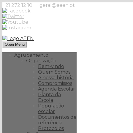
21 272 12 10
geral@aeen.pt
Open Menu
Agrupamento
Organização
Bem-vindo
Quem Somos
A nossa história
Compromissos
Agenda Escolar
Planta da
Escola
População
escolar
Documentos de
referência
Protocolos