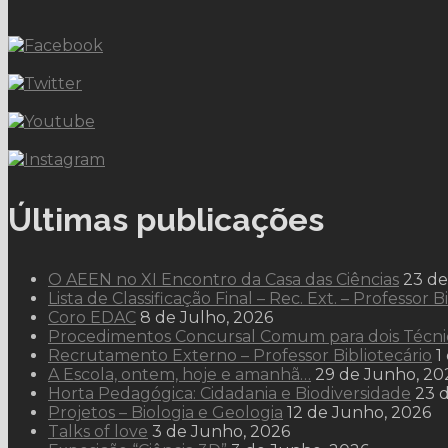
Últimas publicações
O AEEN no XI Encontro da Casa das Ciências
23 de
Lista de Classificação Final – Rec. Ext. – Professor B
Coro EDAC
8 de Julho, 2026
Procedimentos Concursal Comum para dois Técni
Recrutamento Externo – Professor Bibliotecário
1
A Escola, ontem, hoje e amanhã…
29 de Junho, 20
Horta Pedagógica: Cidadania e Biodiversidade
23 
Projetos – Biologia e Geologia
12 de Junho, 2026
Talks of love
3 de Junho, 2026