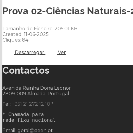
Prova 02-Ciências Naturais-
Tamanho do Ficheiro: 205.01 KB
Created: 11-06-2025
Cliques: 84
Descarregar
Ver
Contactos
Avenida Rainha Dona Leonor
2809-009 Almada, Portugal
Tel:
+351 21 272 12 10 *
* Chamada para 

rede fixa nacional
Email: geral@aeen.pt