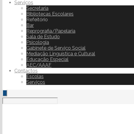
Serviços
Secretaria
Bibliotecas Escolares
Refeitório
Bar
Reprografia/Papelaria
Sala de Estudo
Psicologia
Gabinete de Serviço Social
Mediação Linguística e Cultural
Educação Especial
AEC/AAAF
Contactos
Escolas
Serviços
Prova 02-Ciências 