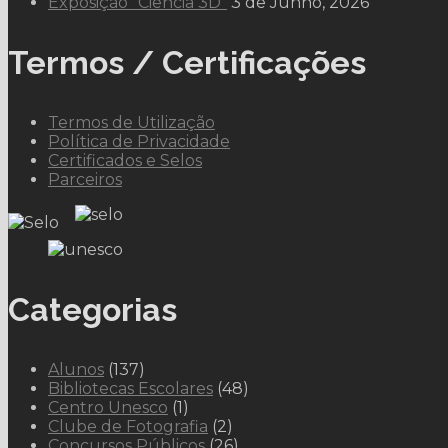
Exposição “Ciência 3D”
3 de Junho, 2026
Termos / Certificações
Termos de Utilização
Política de Privacidade
Certificados e Selos
Parceiros
Categorias
Alunos
(137)
Bibliotecas Escolares
(48)
Centro Unesco
(1)
Clube de Fotografia
(2)
Concursos Públicos
(26)