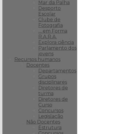
Mar da Palha
Desporto
Escolar
Clube de
Fotografia
… em Forma
R.A.R.A.
Explora ciência
Parlamento dos
jovens
Recursos humanos
Docentes
Departamentos
Grupos
disciplinares
Diretores de
turma
Diretores de
Curso
Concursos
Legislação
Não Docentes
Estrutura
Concursos