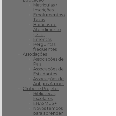
Educaçao
Matriculas /
Inscrições
Emolumentos /
Taxas
Horários de
Atendimento
(DT’s)
Ementas
Perguntas
frequentes
Associações
Associações de
Pais
Associações de
Estudantes
Associações de
Antigos Alunos
Clubes e Projetos
Bibliotecas
Escolares
ERASMUS+
Novos tempos
para aprender