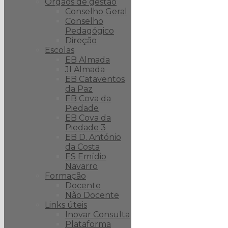
Orgãos de gestão
Conselho Geral
Conselho
Pedagógico
Direção
Escolas
EB Almada
JI Almada
EB Cataventos
da Paz
EB Cova da
Piedade
EB Cova da
Piedade 3
EB D. António
da Costa
ES Emídio
Navarro
Formação
Docente
Não Docente
Links úteis
Inovar Consulta
Plataforma