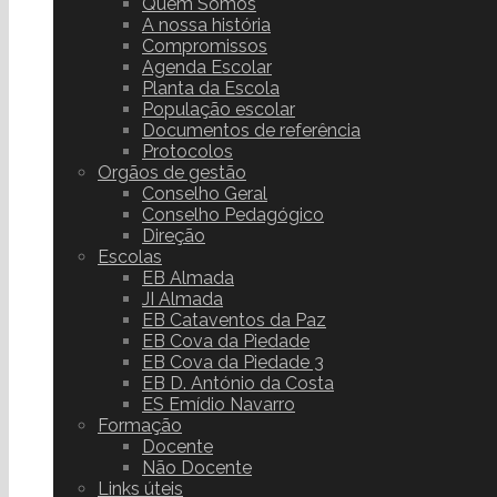
Quem Somos
A nossa história
Compromissos
Agenda Escolar
Planta da Escola
População escolar
Documentos de referência
Protocolos
Orgãos de gestão
Conselho Geral
Conselho Pedagógico
Direção
Escolas
EB Almada
JI Almada
EB Cataventos da Paz
EB Cova da Piedade
EB Cova da Piedade 3
EB D. António da Costa
ES Emídio Navarro
Formação
Docente
Não Docente
Links úteis