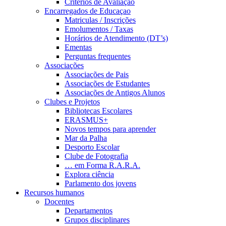
Critérios de Avaliação
Encarregados de Educaçao
Matriculas / Inscrições
Emolumentos / Taxas
Horários de Atendimento (DT’s)
Ementas
Perguntas frequentes
Associações
Associações de Pais
Associações de Estudantes
Associações de Antigos Alunos
Clubes e Projetos
Bibliotecas Escolares
ERASMUS+
Novos tempos para aprender
Mar da Palha
Desporto Escolar
Clube de Fotografia
… em Forma R.A.R.A.
Explora ciência
Parlamento dos jovens
Recursos humanos
Docentes
Departamentos
Grupos disciplinares