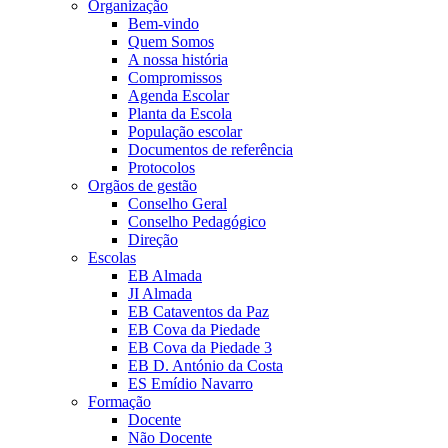
Organização
Bem-vindo
Quem Somos
A nossa história
Compromissos
Agenda Escolar
Planta da Escola
População escolar
Documentos de referência
Protocolos
Orgãos de gestão
Conselho Geral
Conselho Pedagógico
Direção
Escolas
EB Almada
JI Almada
EB Cataventos da Paz
EB Cova da Piedade
EB Cova da Piedade 3
EB D. António da Costa
ES Emídio Navarro
Formação
Docente
Não Docente