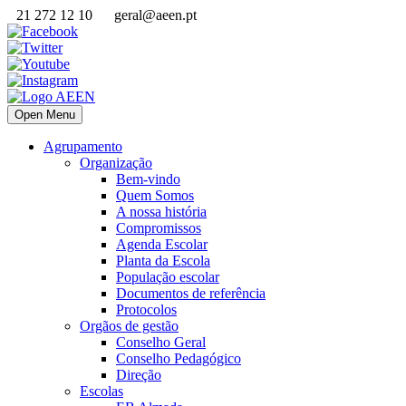
21 272 12 10
geral@aeen.pt
Open Menu
Agrupamento
Organização
Bem-vindo
Quem Somos
A nossa história
Compromissos
Agenda Escolar
Planta da Escola
População escolar
Documentos de referência
Protocolos
Orgãos de gestão
Conselho Geral
Conselho Pedagógico
Direção
Escolas