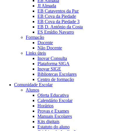
EB Almada
JI Almada
EB Cataventos da Paz
EB Cova da Piedade
EB Cova da Piedade 3
EB D. António da Costa
ES Emídio Navarro
Formação
Docente
Não Docente
Links úteis
Inovar Consulta
Plataforma SIGA
Inovar SIGE
Bibliotecas Escolares
Centro de formação
Comunidade Escolar
Alunos
Oferta Educativa
Calendário Escolar
Horários
Provas e Exames
Manuais Escolares
Kits digitais
Estatuto do aluno