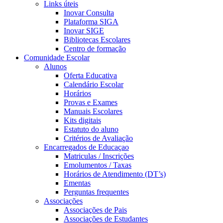
Links úteis
Inovar Consulta
Plataforma SIGA
Inovar SIGE
Bibliotecas Escolares
Centro de formação
Comunidade Escolar
Alunos
Oferta Educativa
Calendário Escolar
Horários
Provas e Exames
Manuais Escolares
Kits digitais
Estatuto do aluno
Critérios de Avaliação
Encarregados de Educaçao
Matriculas / Inscrições
Emolumentos / Taxas
Horários de Atendimento (DT’s)
Ementas
Perguntas frequentes
Associações
Associações de Pais
Associações de Estudantes