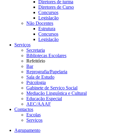
Diretores de turma
Diretores de Curso
Concursos
Legislação
Não Docentes
Estrutura
Concursos
Legislação
Serviços
Secretaria
Bibliotecas Escolares
Refeitório
Bar
Reprografia/Papelaria
Sala de Estudo
Psicologia
Gabinete de Serviço Social
Mediação Linguística e Cultural
Educação Especial
AEC/AAAF
Contactos
Escolas
Serviços
Agrupamento