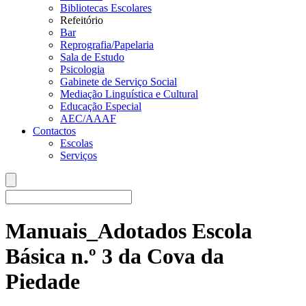
Bibliotecas Escolares
Refeitório
Bar
Reprografia/Papelaria
Sala de Estudo
Psicologia
Gabinete de Serviço Social
Mediação Linguística e Cultural
Educação Especial
AEC/AAAF
Contactos
Escolas
Serviços
Manuais_Adotados Escola
Básica n.º 3 da Cova da
Piedade