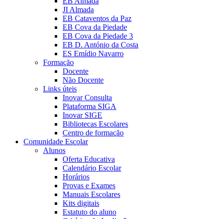
EB Almada
JI Almada
EB Cataventos da Paz
EB Cova da Piedade
EB Cova da Piedade 3
EB D. António da Costa
ES Emídio Navarro
Formação
Docente
Não Docente
Links úteis
Inovar Consulta
Plataforma SIGA
Inovar SIGE
Bibliotecas Escolares
Centro de formação
Comunidade Escolar
Alunos
Oferta Educativa
Calendário Escolar
Horários
Provas e Exames
Manuais Escolares
Kits digitais
Estatuto do aluno