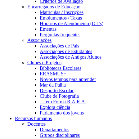
Critérios de Avaliação
Encarregados de Educaçao
Matriculas / Inscrições
Emolumentos / Taxas
Horários de Atendimento (DT’s)
Ementas
Perguntas frequentes
Associações
Associações de Pais
Associações de Estudantes
Associações de Antigos Alunos
Clubes e Projetos
Bibliotecas Escolares
ERASMUS+
Novos tempos para aprender
Mar da Palha
Desporto Escolar
Clube de Fotografia
… em Forma R.A.R.A.
Explora ciência
Parlamento dos jovens
Recursos humanos
Docentes
Departamentos
Grupos disciplinares