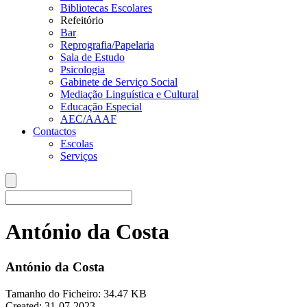
Bibliotecas Escolares
Refeitório
Bar
Reprografia/Papelaria
Sala de Estudo
Psicologia
Gabinete de Serviço Social
Mediação Linguística e Cultural
Educação Especial
AEC/AAAF
Contactos
Escolas
Serviços
António da Costa
António da Costa
Tamanho do Ficheiro: 34.47 KB
Created: 31-07-2023