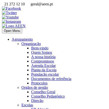
21 272 12 10
geral@aeen.pt
Open Menu
Agrupamento
Organização
Bem-vindo
Quem Somos
A nossa história
Compromissos
Agenda Escolar
Planta da Escola
População escolar
Documentos de referência
Protocolos
Orgãos de gestão
Conselho Geral
Conselho Pedagógico
Direção
Escolas