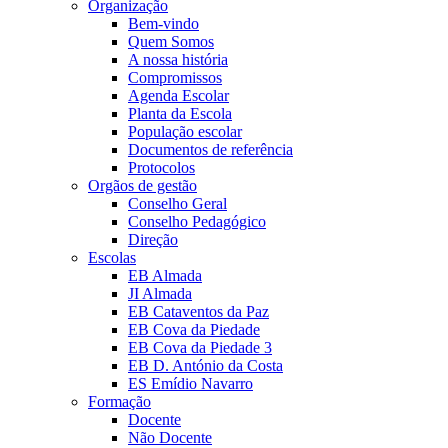
Organização
Bem-vindo
Quem Somos
A nossa história
Compromissos
Agenda Escolar
Planta da Escola
População escolar
Documentos de referência
Protocolos
Orgãos de gestão
Conselho Geral
Conselho Pedagógico
Direção
Escolas
EB Almada
JI Almada
EB Cataventos da Paz
EB Cova da Piedade
EB Cova da Piedade 3
EB D. António da Costa
ES Emídio Navarro
Formação
Docente
Não Docente