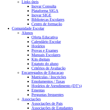
Links úteis
Inovar Consulta
Plataforma SIGA
Inovar SIGE
Bibliotecas Escolares
Centro de formação
Comunidade Escolar
Alunos
Oferta Educativa
Calendário Escolar
Horários
Provas e Exames
Manuais Escolares
Kits digitais
Estatuto do aluno
Critérios de Avaliação
Encarregados de Educaçao
Matriculas / Inscrições
Emolumentos / Taxas
Horários de Atendimento (DT’s)
Ementas
Perguntas frequentes
Associações
Associações de Pais
Associações de Estudantes