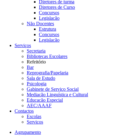
Diretores de turma
Diretores de Curso
Concursos
Legislação
Não Docentes
Estrutura
Concursos
Legislação
Serviços
Secretaria
Bibliotecas Escolares
Refeitório
Bar
Reprografia/Papelaria
Sala de Estudo
Psicologia
Gabinete de Serviço Social
Mediação Linguística e Cultural
Educação Especial
AEC/AAAF
Contactos
Escolas
Serviços
Agrupamento