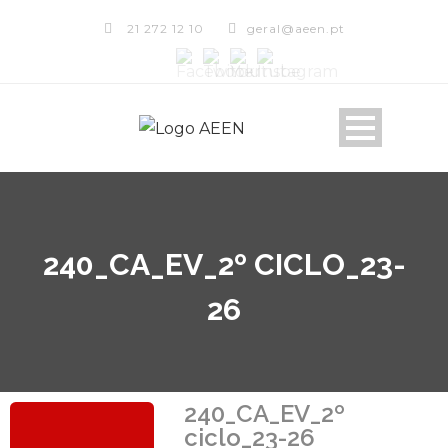
21 272 12 10
geral@aeen.pt
240_CA_EV_2º CICLO_23-
26
240_CA_EV_2º
ciclo_23-26