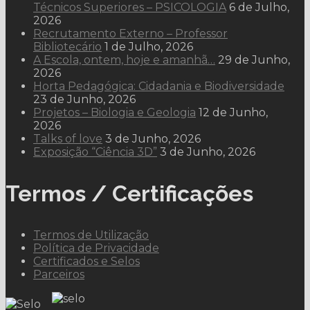
Técnicos Superiores – PSICOLOGIA
6 de Julho,
2026
Recrutamento Externo – Professor
Bibliotecário
1 de Julho, 2026
A Escola, ontem, hoje e amanhã…
29 de Junho,
2026
Horta Pedagógica: Cidadania e Biodiversidade
23 de Junho, 2026
Projetos – Biologia e Geologia
12 de Junho,
2026
Talks of love
3 de Junho, 2026
Exposição “Ciência 3D”
3 de Junho, 2026
Termos / Certificações
Termos de Utilização
Política de Privacidade
Certificados e Selos
Parceiros