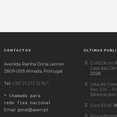
CONTACTOS
ÚLTIMAS PUBL
O AEEN no X
Avenida Rainha Dona Leonor
Casa das Ciên
2809-009 Almada, Portugal
2026
Tel:
+351 21 272 12 10 *
Lista de Class
Rec. Ext. – P
Bibliotecário
* Chamada para 

rede fixa nacional
Coro EDAC
8
Email: geral@aeen.pt
Procediment