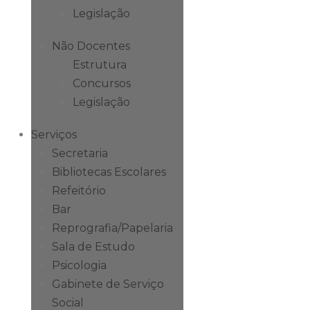
Legislação
Não Docentes
Estrutura
Concursos
Legislação
Serviços
Secretaria
Bibliotecas Escolares
Refeitório
Bar
Reprografia/Papelaria
Sala de Estudo
Psicologia
Gabinete de Serviço
Social