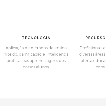
TECNOLOGIA
RECURSO
Aplicação de métodos de ensino
Profissionais 
híbrido, gamificação e inteligência
diversas área
artificial nas aprendizagens dos
oferta educat
nossos alunos.
comu