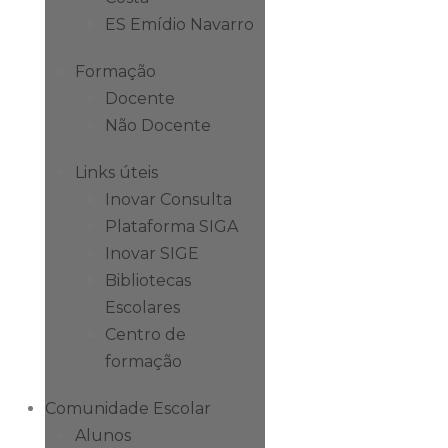
ES Emídio Navarro
Formação
Docente
Não Docente
Links úteis
Inovar Consulta
Plataforma SIGA
Inovar SIGE
Bibliotecas
Escolares
Centro de
formação
Comunidade Escolar
Alunos