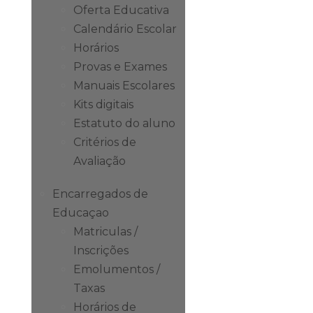
Oferta Educativa
Calendário Escolar
Horários
Provas e Exames
Manuais Escolares
Kits digitais
Estatuto do aluno
Critérios de
Avaliação
Encarregados de
Educaçao
Matriculas /
Inscrições
Emolumentos /
Taxas
Horários de