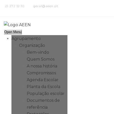
21 272 12 10
geral@aeen.pt
Open Menu
Agrupamento
Organização
Bem-vindo
Quem Somos
A nossa história
Compromissos
Agenda Escolar
Planta da Escola
População escolar
Documentos de
referência