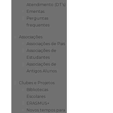
Atendimento (DT’s)
Ementas
Perguntas
frequentes
Associações
Associações de Pais
Associações de
Estudantes
Associações de
Antigos Alunos
Clubes e Projetos
Bibliotecas
Escolares
ERASMUS+
Novos tempos para