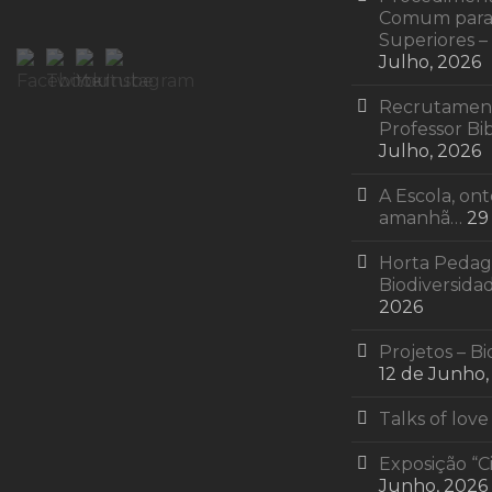
Comum para 
Superiores 
Julho, 2026
Recrutament
Professor Bib
Julho, 2026
A Escola, on
amanhã…
29
Horta Pedagó
Biodiversida
2026
Projetos – Bi
12 de Junho,
Talks of love
Exposição “C
Junho, 2026