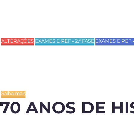
PEDIDO DE CONSULT
1.ª FASE: MODELOS 
ALTERAÇÕES
EXAMES E PEF - 2.ª FASE
EXAMES E PEF - 
CALENDARIZAÇ
PROVAS E EXAME
Saiba mais
70 ANOS DE HI