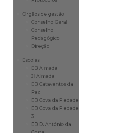
Protocolos
Orgãos de gestão
Conselho Geral
Conselho
Pedagógico
Direção
Escolas
EB Almada
JI Almada
EB Cataventos da
Paz
EB Cova da Piedade
EB Cova da Piedade
3
EB D. António da
Costa