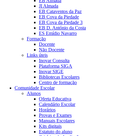
EB Almada
JI Almada
EB Cataventos da Paz
EB Cova da Piedade
EB Cova da Piedade 3
EB D. António da Costa
ES Emídio Navarro
Formação
Docente
Não Docente
Links úteis
Inovar Consulta
Plataforma SIGA
Inovar SIGE
Bibliotecas Escolares
Centro de formação
Comunidade Escolar
Alunos
Oferta Educativa
Calendário Escolar
Horários
Provas e Exames
Manuais Escolares
Kits digitais
Estatuto do aluno