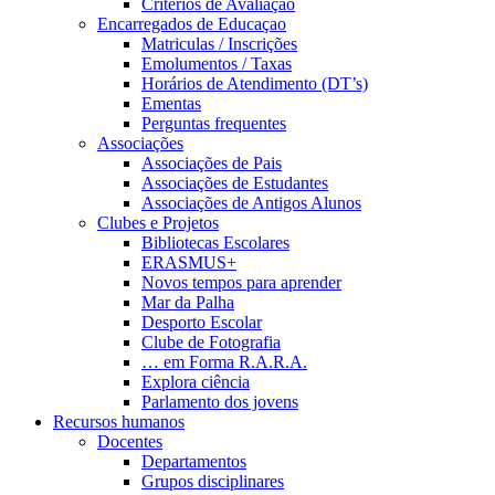
Critérios de Avaliação
Encarregados de Educaçao
Matriculas / Inscrições
Emolumentos / Taxas
Horários de Atendimento (DT’s)
Ementas
Perguntas frequentes
Associações
Associações de Pais
Associações de Estudantes
Associações de Antigos Alunos
Clubes e Projetos
Bibliotecas Escolares
ERASMUS+
Novos tempos para aprender
Mar da Palha
Desporto Escolar
Clube de Fotografia
… em Forma R.A.R.A.
Explora ciência
Parlamento dos jovens
Recursos humanos
Docentes
Departamentos
Grupos disciplinares