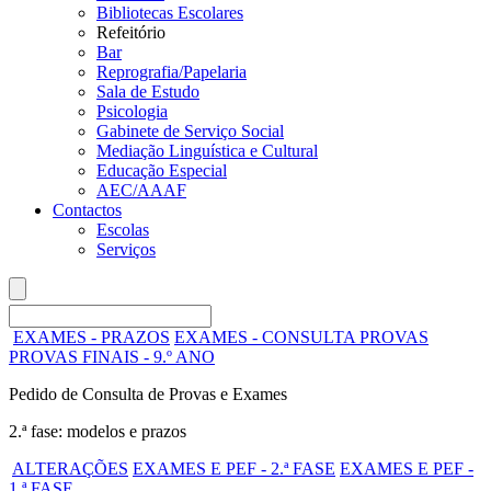
Bibliotecas Escolares
Refeitório
Bar
Reprografia/Papelaria
Sala de Estudo
Psicologia
Gabinete de Serviço Social
Mediação Linguística e Cultural
Educação Especial
AEC/AAAF
Contactos
Escolas
Serviços
EXAMES - PRAZOS
EXAMES - CONSULTA PROVAS
PROVAS FINAIS - 9.º ANO
Pedido de Consulta de Provas e Exames
2.ª fase: modelos e prazos
ALTERAÇÕES
EXAMES E PEF - 2.ª FASE
EXAMES E PEF -
1.ª FASE