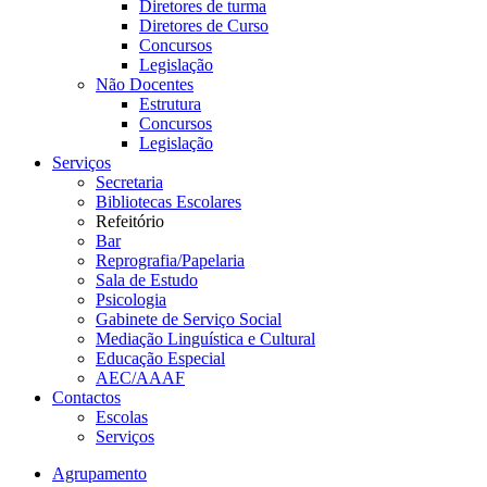
Diretores de turma
Diretores de Curso
Concursos
Legislação
Não Docentes
Estrutura
Concursos
Legislação
Serviços
Secretaria
Bibliotecas Escolares
Refeitório
Bar
Reprografia/Papelaria
Sala de Estudo
Psicologia
Gabinete de Serviço Social
Mediação Linguística e Cultural
Educação Especial
AEC/AAAF
Contactos
Escolas
Serviços
Agrupamento