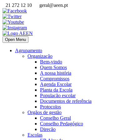
21 272 12 10
geral@aeen.pt
Open Menu
Agrupamento
Organização
Bem-vindo
Quem Somos
A nossa história
Compromissos
Agenda Escolar
Planta da Escola
População escolar
Documentos de referência
Protocolos
Orgãos de gestão
Conselho Geral
Conselho Pedagógico
Direção
Escolas