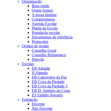
Organização
Bem-vindo
Quem Somos
A nossa história
Compromissos
Agenda Escolar
Planta da Escola
População escolar
Documentos de referência
Protocolos
Orgãos de gestão
Conselho Geral
Conselho Pedagógico
Direção
Escolas
EB Almada
JI Almada
EB Cataventos da Paz
EB Cova da Piedade
EB Cova da Piedade 3
EB D. António da Costa
ES Emídio Navarro
Formação
Docente
Não Docente