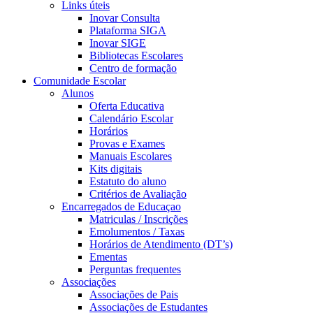
Links úteis
Inovar Consulta
Plataforma SIGA
Inovar SIGE
Bibliotecas Escolares
Centro de formação
Comunidade Escolar
Alunos
Oferta Educativa
Calendário Escolar
Horários
Provas e Exames
Manuais Escolares
Kits digitais
Estatuto do aluno
Critérios de Avaliação
Encarregados de Educaçao
Matriculas / Inscrições
Emolumentos / Taxas
Horários de Atendimento (DT’s)
Ementas
Perguntas frequentes
Associações
Associações de Pais
Associações de Estudantes