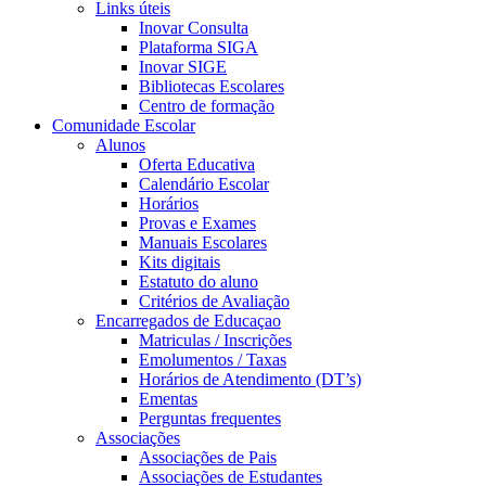
Links úteis
Inovar Consulta
Plataforma SIGA
Inovar SIGE
Bibliotecas Escolares
Centro de formação
Comunidade Escolar
Alunos
Oferta Educativa
Calendário Escolar
Horários
Provas e Exames
Manuais Escolares
Kits digitais
Estatuto do aluno
Critérios de Avaliação
Encarregados de Educaçao
Matriculas / Inscrições
Emolumentos / Taxas
Horários de Atendimento (DT’s)
Ementas
Perguntas frequentes
Associações
Associações de Pais
Associações de Estudantes