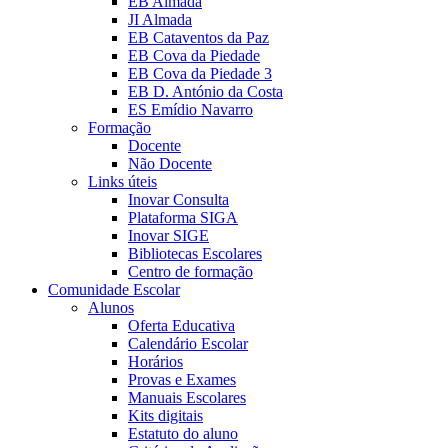
EB Almada
JI Almada
EB Cataventos da Paz
EB Cova da Piedade
EB Cova da Piedade 3
EB D. António da Costa
ES Emídio Navarro
Formação
Docente
Não Docente
Links úteis
Inovar Consulta
Plataforma SIGA
Inovar SIGE
Bibliotecas Escolares
Centro de formação
Comunidade Escolar
Alunos
Oferta Educativa
Calendário Escolar
Horários
Provas e Exames
Manuais Escolares
Kits digitais
Estatuto do aluno