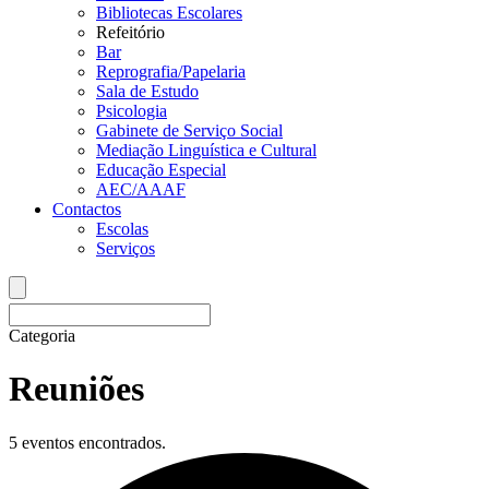
Bibliotecas Escolares
Refeitório
Bar
Reprografia/Papelaria
Sala de Estudo
Psicologia
Gabinete de Serviço Social
Mediação Linguística e Cultural
Educação Especial
AEC/AAAF
Contactos
Escolas
Serviços
Categoria
Reuniões
5 eventos encontrados.