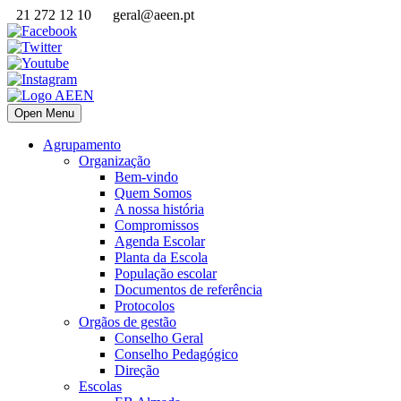
21 272 12 10
geral@aeen.pt
Open Menu
Agrupamento
Organização
Bem-vindo
Quem Somos
A nossa história
Compromissos
Agenda Escolar
Planta da Escola
População escolar
Documentos de referência
Protocolos
Orgãos de gestão
Conselho Geral
Conselho Pedagógico
Direção
Escolas