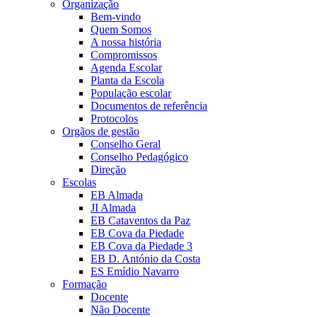
Organização
Bem-vindo
Quem Somos
A nossa história
Compromissos
Agenda Escolar
Planta da Escola
População escolar
Documentos de referência
Protocolos
Orgãos de gestão
Conselho Geral
Conselho Pedagógico
Direção
Escolas
EB Almada
JI Almada
EB Cataventos da Paz
EB Cova da Piedade
EB Cova da Piedade 3
EB D. António da Costa
ES Emídio Navarro
Formação
Docente
Não Docente