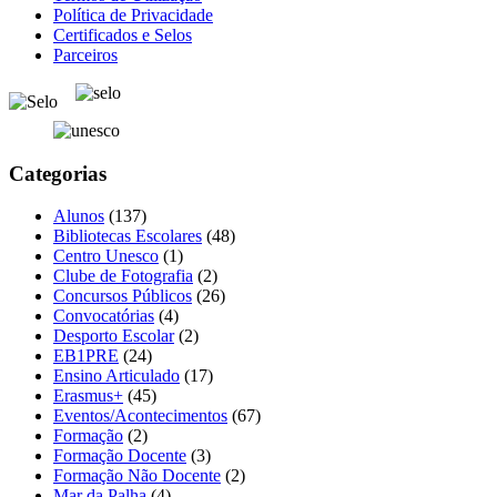
Política de Privacidade
Certificados e Selos
Parceiros
Categorias
Alunos
(137)
Bibliotecas Escolares
(48)
Centro Unesco
(1)
Clube de Fotografia
(2)
Concursos Públicos
(26)
Convocatórias
(4)
Desporto Escolar
(2)
EB1PRE
(24)
Ensino Articulado
(17)
Erasmus+
(45)
Eventos/Acontecimentos
(67)
Formação
(2)
Formação Docente
(3)
Formação Não Docente
(2)
Mar da Palha
(4)