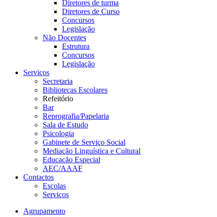
Diretores de turma
Diretores de Curso
Concursos
Legislação
Não Docentes
Estrutura
Concursos
Legislação
Serviços
Secretaria
Bibliotecas Escolares
Refeitório
Bar
Reprografia/Papelaria
Sala de Estudo
Psicologia
Gabinete de Serviço Social
Mediação Linguística e Cultural
Educação Especial
AEC/AAAF
Contactos
Escolas
Serviços
Agrupamento