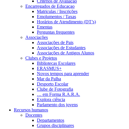
Critérios de Avaliação
Encarregados de Educaçao
Matriculas / Inscrições
Emolumentos / Taxas
Horários de Atendimento (DT’s)
Ementas
Perguntas frequentes
Associações
Associações de Pais
Associações de Estudantes
Associações de Antigos Alunos
Clubes e Projetos
Bibliotecas Escolares
ERASMUS+
Novos tempos para aprender
Mar da Palha
Desporto Escolar
Clube de Fotografia
… em Forma R.A.R.A.
Explora ciência
Parlamento dos jovens
Recursos humanos
Docentes
Departamentos
Grupos disciplinares