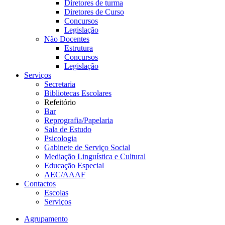
Diretores de turma
Diretores de Curso
Concursos
Legislação
Não Docentes
Estrutura
Concursos
Legislação
Serviços
Secretaria
Bibliotecas Escolares
Refeitório
Bar
Reprografia/Papelaria
Sala de Estudo
Psicologia
Gabinete de Serviço Social
Mediação Linguística e Cultural
Educação Especial
AEC/AAAF
Contactos
Escolas
Serviços
Agrupamento