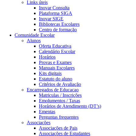
Links úteis
Inovar Consulta
Plataforma SIGA
Inovar SIGE
Bibliotecas Escolares
Centro de formação
Comunidade Escolar
Alunos
Oferta Educativa
Calendário Escolar
Horários
Provas e Exames
Manuais Escolares
Kits digitais
Estatuto do aluno
Critérios de Avaliação
Encarregados de Educaçao
Matriculas / Inscrições
Emolumentos / Taxas
Horários de Atendimento (DT’s)
Ementas
Perguntas frequentes
Associações
Associações de Pais
Associações de Estudantes