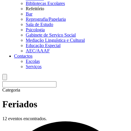
Bibliotecas Escolares
Refeitório
Bar
Reprografia/Papelaria
Sala de Estudo
Psicologia
Gabinete de Serviço Social
Mediação Linguística e Cultural
Educação Especial
AEC/AAAF
Contactos
Escolas
Serviços
Categoria
Feriados
12 eventos encontrados.