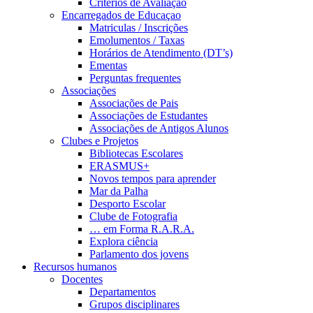
Critérios de Avaliação
Encarregados de Educaçao
Matriculas / Inscrições
Emolumentos / Taxas
Horários de Atendimento (DT’s)
Ementas
Perguntas frequentes
Associações
Associações de Pais
Associações de Estudantes
Associações de Antigos Alunos
Clubes e Projetos
Bibliotecas Escolares
ERASMUS+
Novos tempos para aprender
Mar da Palha
Desporto Escolar
Clube de Fotografia
… em Forma R.A.R.A.
Explora ciência
Parlamento dos jovens
Recursos humanos
Docentes
Departamentos
Grupos disciplinares