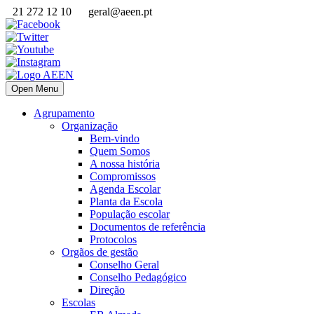
21 272 12 10
geral@aeen.pt
Open Menu
Agrupamento
Organização
Bem-vindo
Quem Somos
A nossa história
Compromissos
Agenda Escolar
Planta da Escola
População escolar
Documentos de referência
Protocolos
Orgãos de gestão
Conselho Geral
Conselho Pedagógico
Direção
Escolas