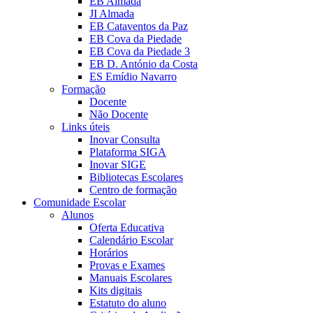
EB Almada
JI Almada
EB Cataventos da Paz
EB Cova da Piedade
EB Cova da Piedade 3
EB D. António da Costa
ES Emídio Navarro
Formação
Docente
Não Docente
Links úteis
Inovar Consulta
Plataforma SIGA
Inovar SIGE
Bibliotecas Escolares
Centro de formação
Comunidade Escolar
Alunos
Oferta Educativa
Calendário Escolar
Horários
Provas e Exames
Manuais Escolares
Kits digitais
Estatuto do aluno