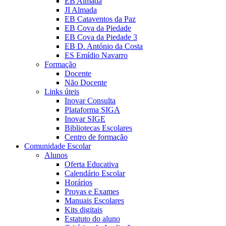
EB Almada
JI Almada
EB Cataventos da Paz
EB Cova da Piedade
EB Cova da Piedade 3
EB D. António da Costa
ES Emídio Navarro
Formação
Docente
Não Docente
Links úteis
Inovar Consulta
Plataforma SIGA
Inovar SIGE
Bibliotecas Escolares
Centro de formação
Comunidade Escolar
Alunos
Oferta Educativa
Calendário Escolar
Horários
Provas e Exames
Manuais Escolares
Kits digitais
Estatuto do aluno