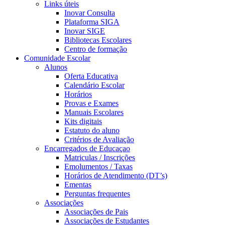
Links úteis
Inovar Consulta
Plataforma SIGA
Inovar SIGE
Bibliotecas Escolares
Centro de formação
Comunidade Escolar
Alunos
Oferta Educativa
Calendário Escolar
Horários
Provas e Exames
Manuais Escolares
Kits digitais
Estatuto do aluno
Critérios de Avaliação
Encarregados de Educaçao
Matriculas / Inscrições
Emolumentos / Taxas
Horários de Atendimento (DT’s)
Ementas
Perguntas frequentes
Associações
Associações de Pais
Associações de Estudantes