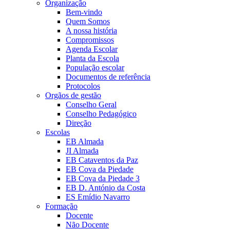
Organização
Bem-vindo
Quem Somos
A nossa história
Compromissos
Agenda Escolar
Planta da Escola
População escolar
Documentos de referência
Protocolos
Orgãos de gestão
Conselho Geral
Conselho Pedagógico
Direção
Escolas
EB Almada
JI Almada
EB Cataventos da Paz
EB Cova da Piedade
EB Cova da Piedade 3
EB D. António da Costa
ES Emídio Navarro
Formação
Docente
Não Docente