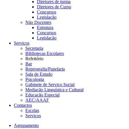
Diretores de turma
Diretores de Curso
Concursos
Legislação
Não Docentes
Estrutura
Concursos
Legislação
Serviços
Secretaria
Bibliotecas Escolares
Refeitório
Bar
Reprografia/Papelaria
Sala de Estudo
Psicologia
Gabinete de Serviço Social
Mediação Linguística e Cultural
Educação Especial
AEC/AAAF
Contactos
Escolas
Serviços
Agrupamento