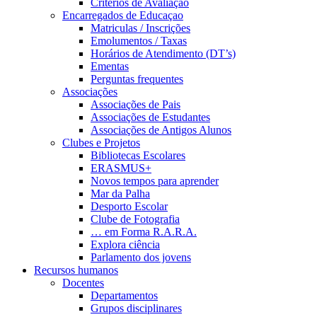
Critérios de Avaliação
Encarregados de Educaçao
Matriculas / Inscrições
Emolumentos / Taxas
Horários de Atendimento (DT’s)
Ementas
Perguntas frequentes
Associações
Associações de Pais
Associações de Estudantes
Associações de Antigos Alunos
Clubes e Projetos
Bibliotecas Escolares
ERASMUS+
Novos tempos para aprender
Mar da Palha
Desporto Escolar
Clube de Fotografia
… em Forma R.A.R.A.
Explora ciência
Parlamento dos jovens
Recursos humanos
Docentes
Departamentos
Grupos disciplinares