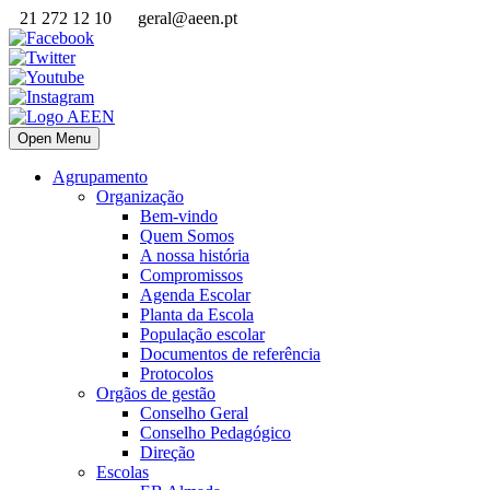
21 272 12 10
geral@aeen.pt
Open Menu
Agrupamento
Organização
Bem-vindo
Quem Somos
A nossa história
Compromissos
Agenda Escolar
Planta da Escola
População escolar
Documentos de referência
Protocolos
Orgãos de gestão
Conselho Geral
Conselho Pedagógico
Direção
Escolas